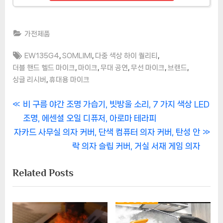
가전제품
Tags:
,
,
,
EW135G4
SOMLIMI
다중 색상 하이 퀄리티
,
,
,
,
,
더블 핸드 헬드 마이크
마이크
무대 공연
무선 마이크
브랜드
,
싱글 리시버
휴대용 마이크
글
P
비 구름 야간 조명 가습기, 빗방울 소리, 7 가지 색상 LED
r
조명, 에센셜 오일 디퓨저, 아로마 테라피
탐
N
e
자카드 사무실 의자 커버, 단색 컴퓨터 의자 커버, 탄성 안
색
e
v
락 의자 슬립 커버, 거실 서재 게임 의자
x
i
Related Posts
t
o
P
u
o
s
s
P