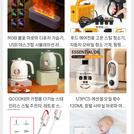
t
o
:
s
t
:
RGB 불꽃 아로마 디퓨저 가습기,
후드 에어컨용 고온 스팀 청소기,
USB 데스크탑 시뮬레이션 라이
자동차 모바일 청소 기계, 펌핑 살
트 아로마 테라피 청정기, 침실용
균 소독기, 110V, 220V
공기, 7 가지 색상, 최신
QCOOKER 가정용 다기능 스테
1/3PCS 에센셜 오일 향수
인리스 스틸 주전자, 레트로 스타
120ML 호텔 사무실 아로마 아로
일 끓는 물
마 향수 디퓨저 오일 자동차 공기
청정기 가전 제품