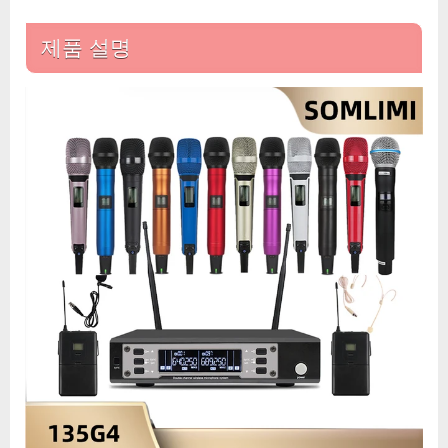
핸
드
제품 설명
헬
드
마
이
크,
다
중
색
상
하
이
퀄
리
티,
EW135G4