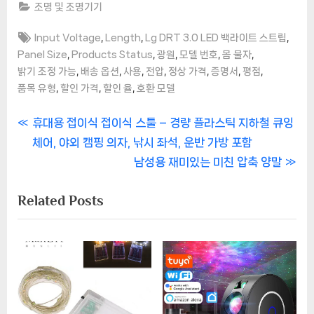
조명 및 조명기기
Tags:
,
,
,
Input Voltage
Length
Lg DRT 3.0 LED 백라이트 스트립
,
,
,
,
,
Panel Size
Products Status
광원
모델 번호
몸 물자
,
,
,
,
,
,
,
밝기 조정 가능
배송 옵션
사용
전압
정상 가격
증명서
평점
,
,
,
품목 유형
할인 가격
할인 율
호환 모델
글
P
휴대용 접이식 접이식 스툴 – 경량 플라스틱 지하철 큐잉
r
체어, 야외 캠핑 의자, 낚시 좌석, 운반 가방 포함
탐
e
N
남성용 재미있는 미친 압축 양말
색
v
e
Related Posts
i
x
o
t
u
P
s
o
P
s
o
t