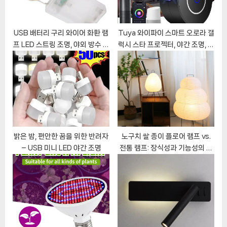
s
:
t
:
USB 배터리 구리 와이어 화환 램
Tuya 와이파이 스마트 오로라 갤
프 LED 스트링 조명, 야외 방수 요
럭시 스타 프로젝터, 야간 조명, 알
정 조명, 크리스마스 웨딩 파티 장
렉사 음성 제어 앱 제어 스타 프로
식, 30M
젝터, LED 조명, 어린이 아기 선물
밝은 밤, 편안한 꿈을 위한 반려자
노구치 쌀 종이 플로어 램프 vs.
– USB 미니 LED 야간 조명
전통 램프: 장식성과 기능성의 만
남