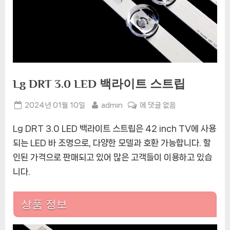
Lg DRT 3.0 LED 백라이트 스트립
Posted
By
Lg
2024년 01월 10일
admin
에 댓글 없음
on
DRT
Lg DRT 3.0 LED 백라이트 스트립은 42 inch TV에 사용
3.0
LED
되는 LED 바 조명으로, 다양한 모델과 호환 가능합니다. 할
백
인된 가격으로 판매되고 있어 많은 고객들이 이용하고 있습
라
니다.
이
트
스
상품 정보
트
립