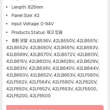
Length: 825mm
Panel Size: 42
Input Voltage: 0-94V
Products Status: 재고 있음
호환 모델: 42LB536V, 42LB550V, 42LB551V,
42LB552V, 42LB560V, 42LB561V, 42LB563V,
42LB569V, 42LB570V, 42LB572V, 42LB613V,
42LB615V, 42LB620V, 42LB628V, 42LB629V,
42LB631V, 42LB639V, 42LB640V, 42LB644V,
42LB650V, 42LB652V, 42LB653V, 42LF560V,
42LF562V, 42LF564V, 42LF580V, 42LF620V,
42LF650V, 42LF652V, 42LF653V, 42LF5500,
42LF6200, 42LF6500