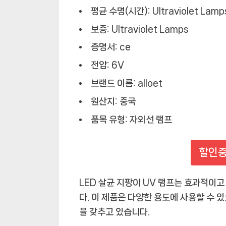
리
평균 수명(시간):
Ultraviolet Lamp
한
휴
보증:
Ultraviolet Lamps
대
증명서:
ce
성
전압:
6V
브랜드 이름:
alloet
원산지:
중국
품목 유형:
자외선 램프
할인중
LED 살균 지팡이 UV 램프는 효과적이
다. 이 제품은 다양한 용도에 사용할 수 
을 갖추고 있습니다.