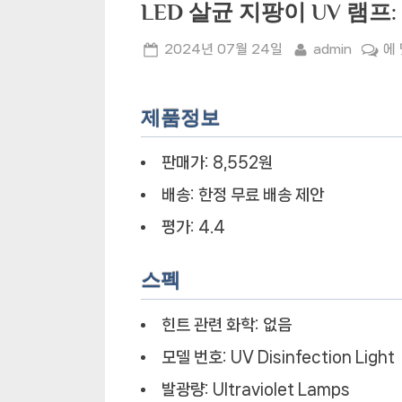
LED 살균 지팡이 UV 램
Posted
By
LE
2024년 07월 24일
admin
에
on
살
균
제품정보
지
팡
이
판매가:
8,552원
U
배송:
한정 무료 배송 제안
램
평가:
4.4
프:
신
속
스펙
한
살
힌트 관련 화학:
없음
균
모델 번호:
UV Disinfection Light
과
편
발광량:
Ultraviolet Lamps