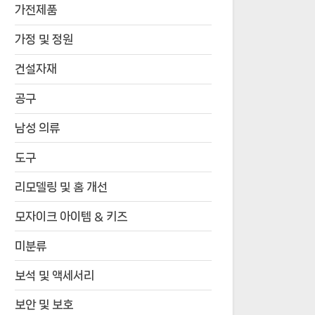
가전제품
가정 및 정원
건설자재
공구
남성 의류
도구
리모델링 및 홈 개선
모자이크 아이템 & 키즈
미분류
보석 및 액세서리
보안 및 보호