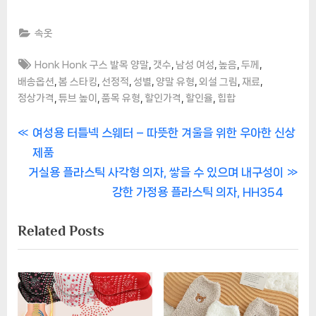
속옷
Tags:
,
,
,
,
,
Honk Honk 구스 발목 양말
갯수
남성 여성
높음
두께
,
,
,
,
,
,
,
배송옵션
봄 스타킹
선정적
성별
양말 유형
외설 그림
재료
,
,
,
,
,
정상가격
튜브 높이
품목 유형
할인가격
할인율
힙합
글
P
여성용 터틀넥 스웨터 – 따뜻한 겨울을 위한 우아한 신상
r
제품
탐
N
e
거실용 플라스틱 사각형 의자, 쌓을 수 있으며 내구성이
색
e
v
강한 가정용 플라스틱 의자, HH354
x
i
Related Posts
t
o
P
u
o
s
s
P
t
o