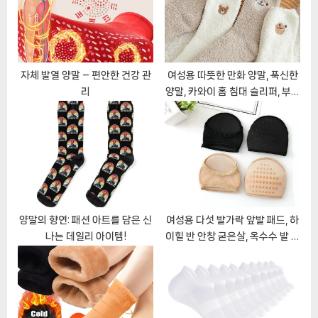
:
s
t
:
자체 발열 양말 – 편안한 건강 관
여성용 따뜻한 만화 양말, 푹신한
리
양말, 카와이 홈 침대 슬리퍼, 부츠
아래 맨발 걷기, 겨울 토피 양말
양말의 향연: 패션 아트를 담은 신
여성용 다섯 발가락 앞발 패드, 하
나는 데일리 아이템!
이힐 반 안창 굳은살, 옥수수 발 통
증 관리, 발 관리 도구, 충격 흡수
양말 발가락 패드