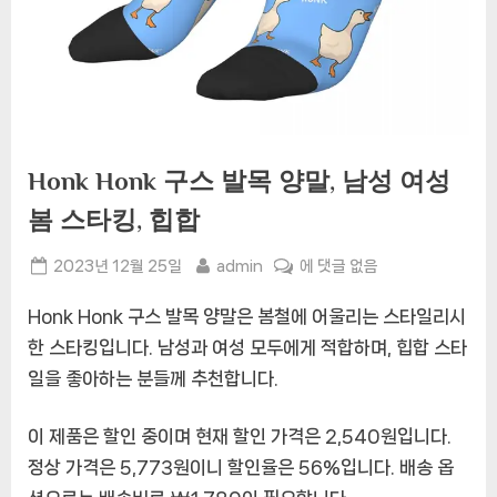
Honk Honk 구스 발목 양말, 남성 여성
봄 스타킹, 힙합
Posted
By
Honk
2023년 12월 25일
admin
에 댓글 없음
on
Honk
Honk Honk 구스 발목 양말은 봄철에 어울리는 스타일리시
구
스
한 스타킹입니다. 남성과 여성 모두에게 적합하며, 힙합 스타
발
일을 좋아하는 분들께 추천합니다.
목
양
이 제품은 할인 중이며 현재 할인 가격은 2,540원입니다.
말,
정상 가격은 5,773원이니 할인율은 56%입니다. 배송 옵
남
성