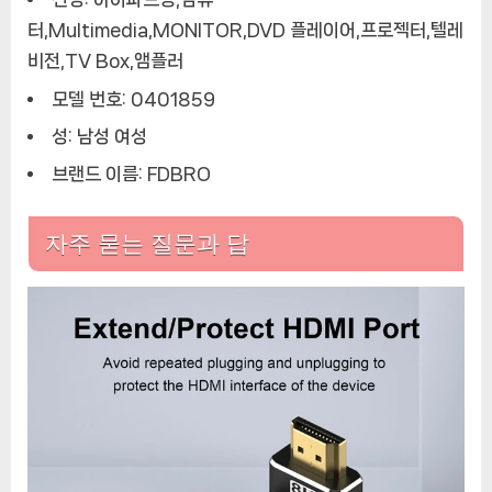
터,Multimedia,MONITOR,DVD 플레이어,프로젝터,텔레
비전,TV Box,앰플러
모델 번호: 0401859
성: 남성 여성
브랜드 이름: FDBRO
자주 묻는 질문과 답