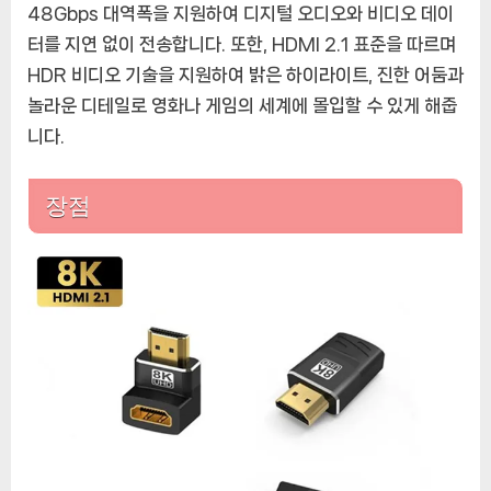
8K
48Gbps 대역폭을 지원하여 디지털 오디오와 비디오 데이
60Hz,
터를 지연 없이 전송합니다. 또한, HDMI 2.1 표준을 따르며
4K
HDR 비디오 기술을 지원하여 밝은 하이라이트, 진한 어둠과
120Hz
놀라운 디테일로 영화나 게임의 세계에 몰입할 수 있게 해줍
영
니다.
상
의
품
장점
질
을
경
험
하
라!