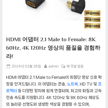
HDMI 어댑터 2.1 Male to Female: 8K
60Hz, 4K 120Hz 영상의 품질을 경험하
라!
Posted
By
HDMI
2024년 02월 28일
admin
에 댓글 없음
on
어
HDMI 어댑터 2.1 Male to Female이 최첨단 영상 신호 확
댑
터
장을 안겨드립니다. 이 어댑터는 콘솔,
노트북
, HD TV 및
프
2.1
로젝터
등 다양한 장치에 쉽게 연결되며, 최고의 화질과 고속
Male
전송 속도를 지원합니다. 4K 120Hz 및 8K 60Hz 해상도
to
의 놀라운 선명도와 생생한 색상을 경험할 수 있으며,
Female: