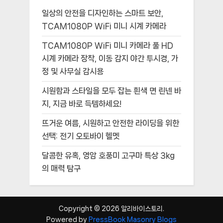
일상의 안전을 디자인하는 스마트 보안,
TCAM1080P WiFi 미니 시계 카메라
TCAM1080P WiFi 미니 카메라 풀 HD
시계 카메라 장착, 이동 감지 야간 투시경, 가
정 및 사무실 감시용
시원함과 스타일을 모두 잡는 흰색 면 린넨 바
지, 지금 바로 득템하세요!
뜨거운 여름, 시원하고 안전한 라이딩을 위한
선택: 전기 오토바이 헬멧
달콤한 유혹, 영암 호풍미 고구마 특상 3kg
의 매력 탐구
Copyright © 2026 알리바이스토리.
Powered by
PressBook Masonry Blogs