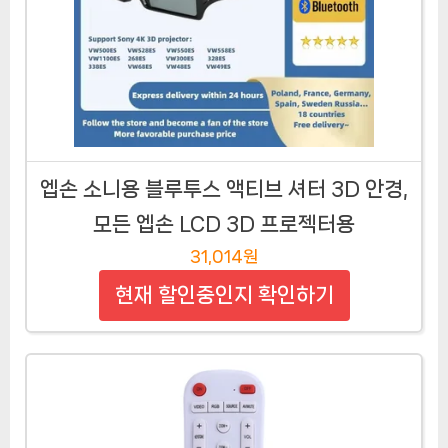
엡손 소니용 블루투스 액티브 셔터 3D 안경,
모든 엡손 LCD 3D 프로젝터용
31,014원
현재 할인중인지 확인하기