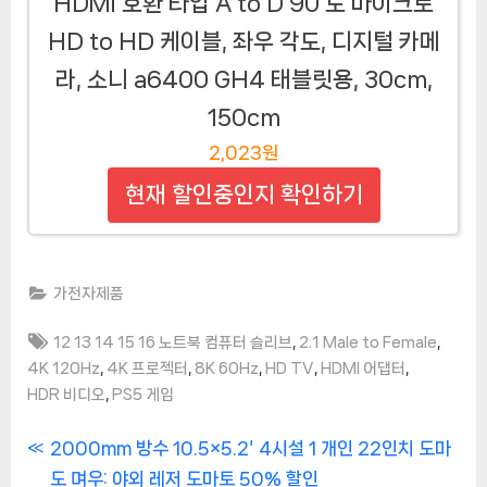
HDMI 호환 타입 A to D 90 도 마이크로
HD to HD 케이블, 좌우 각도, 디지털 카메
라, 소니 a6400 GH4 태블릿용, 30cm,
150cm
2,023원
현재 할인중인지 확인하기
가전자제품
Tags:
,
,
12 13 14 15 16 노트북 컴퓨터 슬리브
2.1 Male to Female
,
,
,
,
,
4K 120Hz
4K 프로젝터
8K 60Hz
HD TV
HDMI 어댑터
,
HDR 비디오
PS5 게임
글
P
2000mm 방수 10.5×5.2′ 4시설 1 개인 22인치 도마
r
도 며우: 야외 레저 도마토 50% 할인