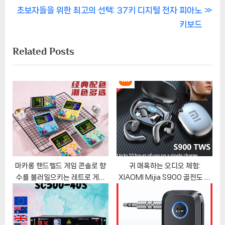
탐
N
e
초보자들을 위한 최고의 선택: 37키 디지털 전자 피아노
색
e
v
키보드
x
i
Related Posts
t
o
P
u
o
s
s
P
t
o
:
s
t
:
마카롱 핸드헬드 게임 콘솔로 향
귀 매혹하는 오디오 체험:
수를 불러일으키는 레트로 게임
XIAOMI Mijia S900 골전도 무
여행
선 이어폰