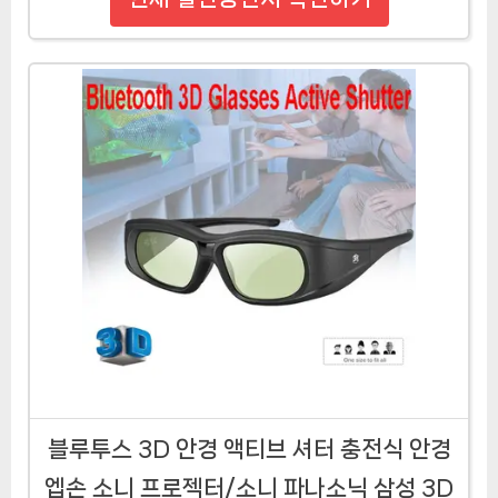
블루투스 3D 안경 액티브 셔터 충전식 안경
엡손 소니 프로젝터/소니 파나소닉 삼성 3D