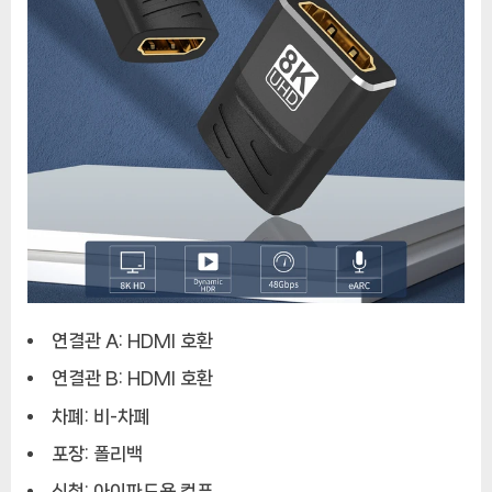
연결관 A: HDMI 호환
연결관 B: HDMI 호환
차폐: 비-차폐
포장: 폴리백
신청: 아이파드용,컴퓨