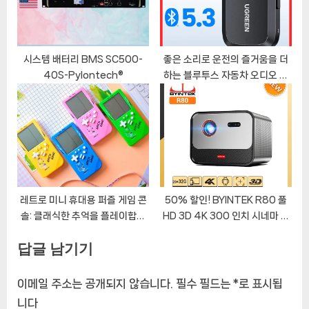
시스템 배터리 BMS SC500-
좋은 소리로 운전의 즐거움을 더
40S-Pylontech®
하는 블루투스 자동차 오디오 수
신기
레트로 미니 휴대용 퍼즐 게임 콘
50% 할인! BYINTEK R80 풀
솔: 클래식한 추억을 플레이합니
HD 3D 4K 300 인치 시네마 AI
다
Laser 자동 초점 스마트 안드로
답글 남기기
이드 와이파이 휴대용 LED DLP
홈 시어터 비디오 프로젝터
이메일 주소는 공개되지 않습니다.
필수 필드는
*
로 표시됩
니다