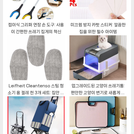
t
:
접이식 그리퍼 연장 손 도구: 사용
미끄럼 방지 카펫 스티커: 깔끔한
이 간편한 쓰레기 집게의 혁신
집을 위한 필수 아이템
Leifheit Cleantenso 스팀 청
업그레이드된 고양이 쓰레기통:
소기 용 걸레 천 3개 세트: 집안 청
편안한 고양이 변기로 새롭게 탄
소 필수품
생