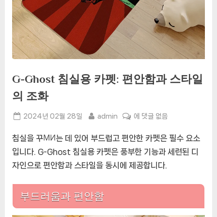
G-Ghost 침실용 카펫: 편안함과 스타일
의 조화
Posted
By
G-
2024년 02월 28일
admin
에 댓글 없음
on
Ghost
침실을 꾸МИ는 데 있어 부드럽고 편안한 카펫은 필수 요소
침
실
입니다. G-Ghost 침실용 카펫은 풍부한 기능과 세련된 디
용
자인으로 편안함과 스타일을 동시에 제공합니다.
카
펫:
편
부드러움과 편안함
안
함