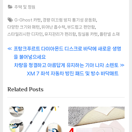
주택 및 정원
Tags:
,
,
G-Ghost 카펫
경량 미끄럼 방지 통기성 운동화
,
,
,
다양한 크기와 패턴
뛰어난 흡수력
부드럽고 편안함
,
,
,
스타일리시한 디자인
유지관리가 편리함
침실용 카펫
플란넬 소재
글
P
프랑크푸르트 다이아몬드 디스크로 바닥에 새로운 생명
r
을 불어넣으세요
탐
e
N
차량을 청결하고 아름답게 유지하는 기아 나자 소렌토
색
v
e
XM 7 좌석 자동차 방진 패드 및 방수 바닥매트
i
x
Related Posts
o
t
u
P
s
o
P
s
o
t
s
: