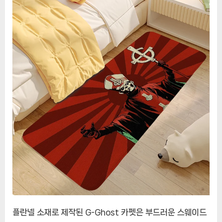
과
스
타
일
의
조
화
플란넬 소재로 제작된 G-Ghost 카펫은 부드러운 스웨이드