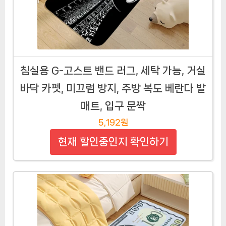
침실용 G-고스트 밴드 러그, 세탁 가능, 거실
바닥 카펫, 미끄럼 방지, 주방 복도 베란다 발
매트, 입구 문짝
5,192원
현재 할인중인지 확인하기