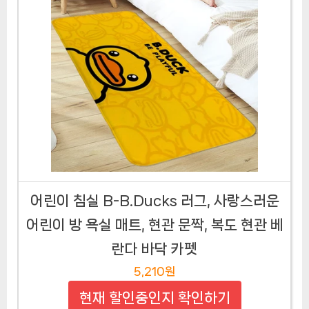
어린이 침실 B-B.Ducks 러그, 사랑스러운
어린이 방 욕실 매트, 현관 문짝, 복도 현관 베
란다 바닥 카펫
5,210원
현재 할인중인지 확인하기