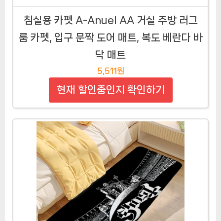
침실용 카펫 A-Anuel AA 거실 주방 러그
룸 카펫, 입구 문짝 도어 매트, 복도 베란다 바
닥 매트
5,511원
현재 할인중인지 확인하기