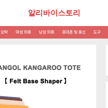
알리바이스토리
 오락
여성 의류
남성 의류
휴대폰 및 통신
도구