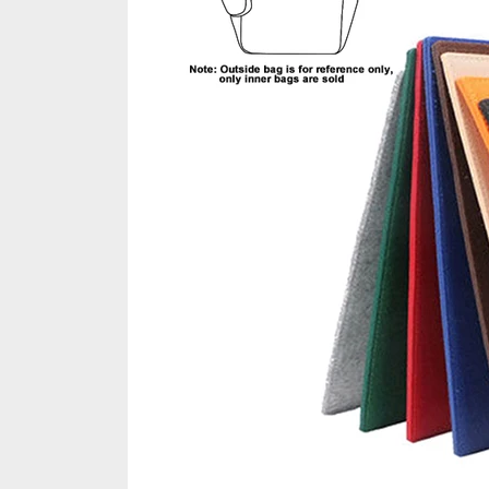
드
백
을
화
려
하
고
구
조
화
된
모
양
으
로
만
드
는