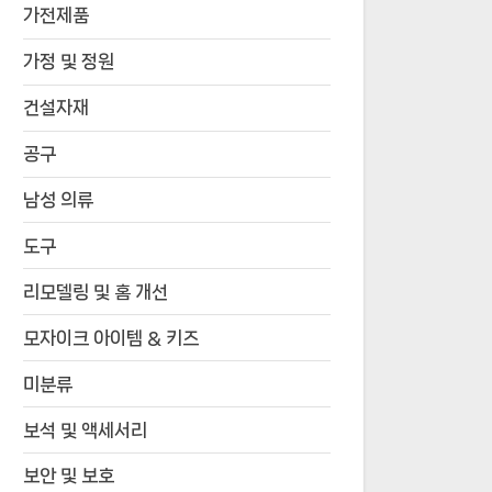
가전제품
가정 및 정원
건설자재
공구
남성 의류
도구
리모델링 및 홈 개선
모자이크 아이템 & 키즈
미분류
보석 및 액세서리
보안 및 보호