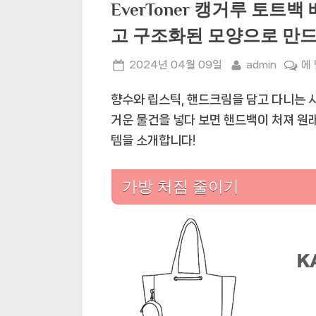
EverToner 캥거루 토트
고 구조화된 모양으로 만
Posted
By
Ev
2024년 04월 09일
admin
에
on
캥
향수와 립스틱, 핸드크림을 담고 다니는 
거
루
거운 물건을 넣다 보면 핸드백이 처져 원래
토
템을 소개합니다!
트
백
가방 처짐 줄이기
베
이
스
셰
이
퍼
–
핸