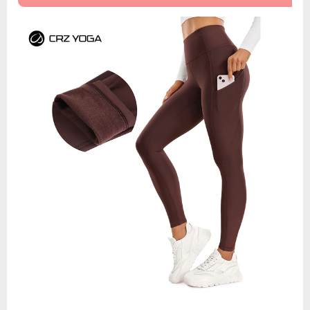
레
깅
스
여
성
용