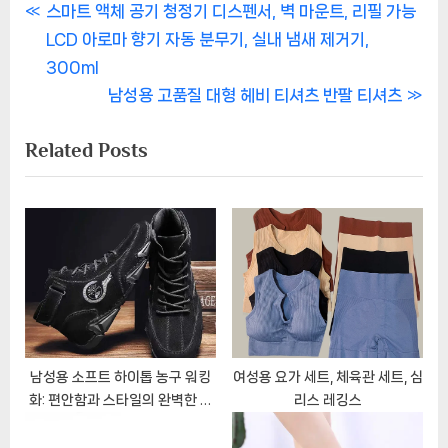
글
P
스마트 액체 공기 청정기 디스펜서, 벽 마운트, 리필 가능
r
LCD 아로마 향기 자동 분무기, 실내 냄새 제거기,
탐
e
300ml
색
v
N
남성용 고품질 대형 헤비 티셔츠 반팔 티셔츠
i
e
Related Posts
o
x
u
t
s
P
P
o
o
s
s
t
t
:
:
남성용 소프트 하이톱 농구 워킹
여성용 요가 세트, 체육관 세트, 심
화: 편안함과 스타일의 완벽한 조
리스 레깅스
화