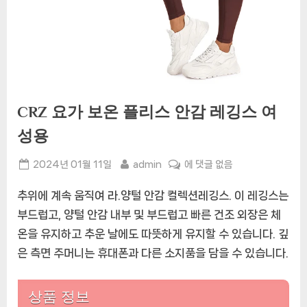
CRZ 요가 보온 플리스 안감 레깅스 여
성용
Posted
By
CRZ
2024년 01월 11일
admin
에 댓글 없음
on
요
추위에 계속 움직여 라.양털 안감 컬렉션레깅스. 이 레깅스는
가
보
부드럽고, 양털 안감 내부 및 부드럽고 빠른 건조 외장은 체
온
온을 유지하고 추운 날에도 따뜻하게 유지할 수 있습니다. 깊
플
은 측면 주머니는 휴대폰과 다른 소지품을 담을 수 있습니다.
리
스
안
상품 정보
감