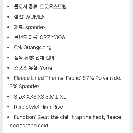
클로저 종류: 드로우스트링
성별: WOMEN
재료: spandex
브랜드 이름: CRZ YOGA
CN: Guangdong
품목 유형: 전체 길이
스포츠 유형: Yoga
Fleece Lined Thermal Fabric: 87% Polyamide,
13% Spandex
Size: XXS,XS,S,M,L,XL
Rise Style: High Rise
Function: Beat the chill, trap the heat, fleece
lined for the cold.