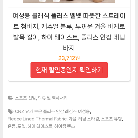
여성용 클래식 플러스 벨벳 따뜻한 스트레이
트 청바지, 캐쥬얼 블루, 두꺼운 겨울 바케로
발목 길이, 하이 웨이스트, 플리스 안감 데님
바지
23,712원
현재 할인중인지 확인하기
스포츠 신발, 의류 및 액세서리
Tags:
,
CRZ 요가 보온 플리스 안감 레깅스 여성용
,
,
,
,
Fleece Lined Thermal Fabric
겨울
러닝 스타킹
스포츠 유형
,
,
,
운동
포켓
하이 웨이스트
하이킹 팬츠