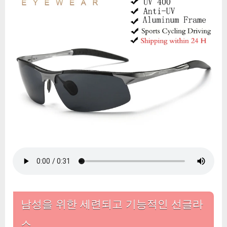
편
광
선
글
라
스:
스
타
일
리
시
하
고
안
전
한
드
남성을 위한 세련되고 기능적인 선글라
라
이
스
빙