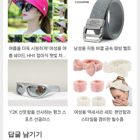
여름을 더욱 시원하게! 여성용 여
남성용 자동 버클 금속 웨빙 벨트
름 쉐이드 HHt 접이식 햇빛 차단
모자
Y2K 산뜻함을 선사하는 펑크 스
여성용 액세서리 세트: 편안함과
포츠 선글라스
스타일을 겸비한 필수품
답글 남기기