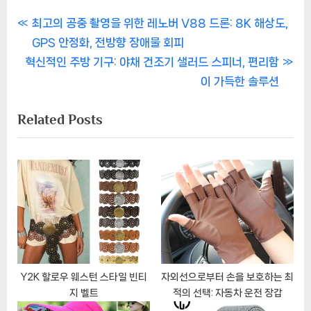
글
P
최고의 공중 촬영을 위한 레노버 V88 드론: 8K 해상도,
r
GPS 안정화, 전방향 장애물 회피
탐
N
e
혁신적인 주방 기구: 야채 건조기 샐러드 스피너, 편리함
색
e
v
이 가득한 솔루션
x
i
Related Posts
t
o
P
u
o
s
s
P
t
o
:
s
t
:
Y2K 할로우 웨스턴 스타일 빈티
자외선으로부터 손을 보호하는 최
지 벨트
적의 선택: 자동차 운전 장갑