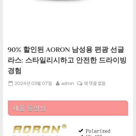
90% 할인된 AORON 남성용 편광 선글
라스: 스타일리시하고 안전한 드라이빙
경험
Posted
By
90%
2024년 03월 07일
admin
에 댓글 없음
on
할
인
된
제품 동영상
AORON
남
성
용