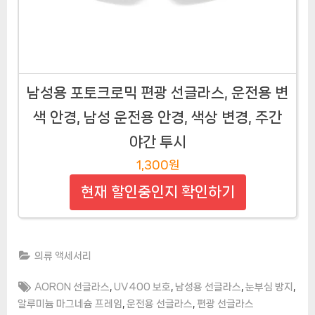
남성용 포토크로믹 편광 선글라스, 운전용 변
색 안경, 남성 운전용 안경, 색상 변경, 주간
야간 투시
1,300원
현재 할인중인지 확인하기
의류 액세서리
Tags:
,
,
,
,
AORON 선글라스
UV400 보호
남성용 선글라스
눈부심 방지
,
,
알루미늄 마그네슘 프레임
운전용 선글라스
편광 선글라스