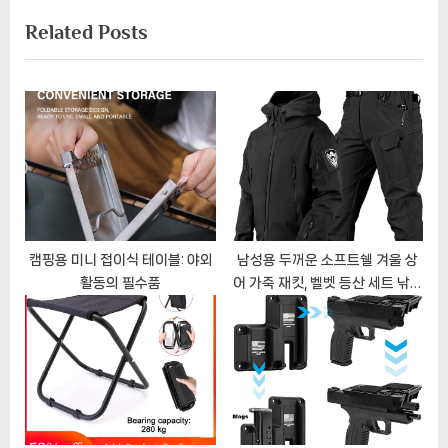
색
v
e
Related Posts
i
x
o
t
u
P
s
o
P
s
o
t
s
:
t
:
캠핑용 미니 접이식 테이블: 야외
남성용 두꺼운 소프트쉘 겨울 상
활동의 필수품
어 가죽 재킷, 벨벳 등산 세트 낚시
방풍 투피스 세트