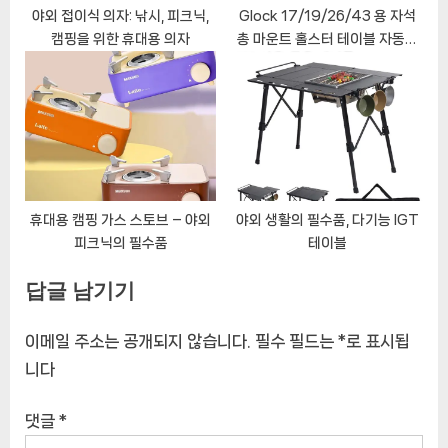
야외 접이식 의자: 낚시, 피크닉,
Glock 17/19/26/43 용 자석
캠핑을 위한 휴대용 의자
총 마운트 홀스터 테이블 자동차
벽 은폐 권총 소총 자석 홀스터 마
운트 45 Lbs 기어
휴대용 캠핑 가스 스토브 – 야외
야외 생활의 필수품, 다기능 IGT
피크닉의 필수품
테이블
답글 남기기
이메일 주소는 공개되지 않습니다.
필수 필드는
*
로 표시됩
니다
댓글
*