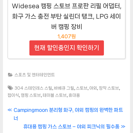
Widesea 캠핑 스토브 프로판 리필 어댑터,
화구 가스 충전 부탄 실린더 탱크, LPG 세이
버 캠핑 장비
1,407원
현재 할인중인지 확인하기
스포츠 및 엔터테인먼트
Tags:
,
,
,
,
,
304 스테인레스 스틸
바베큐 그릴
스토브
야외
장작 스토브
,
,
,
접이식
캠핑 스토브
테이블 스토브
휴대용
글
P
Campingmoon 분리형 화구, 야외 캠핑의 완벽한 파트
r
너
탐
e
N
휴대용 캠핑 가스 스토브 – 야외 피크닉의 필수품