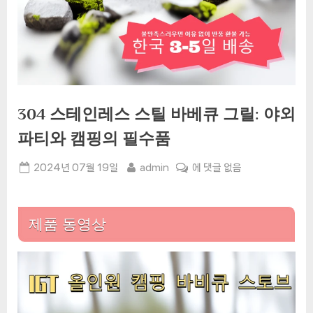
304 스테인레스 스틸 바베큐 그릴: 야외
파티와 캠핑의 필수품
Posted
By
304
2024년 07월 19일
admin
에 댓글 없음
on
스
테
인
제품 동영상
레
스
스
틸
바
베