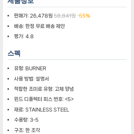
제품정보
판매가:
26,478원
58,841원
-55%
배송:
한정 무료 배송 제안
평가:
4.8
스펙
유형:
BURNER
사용 방법:
설명서
적합한 조미료 유형:
고체 양념
윈드 디플렉터 피스 번호:
<5>
재료:
STAINLESS STEEL
수용량:
3-5
구조:
한 조각