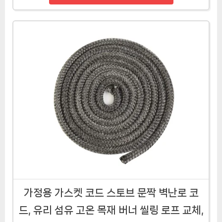
가정용 가스켓 코드 스토브 문짝 벽난로 코
드, 유리 섬유 고온 목재 버너 씰링 로프 교체,