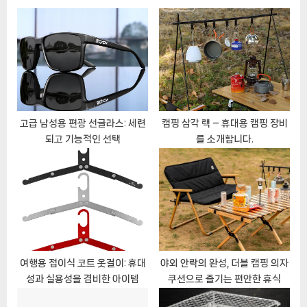
u
P
s
o
P
s
o
t
s
:
t
:
고급 남성용 편광 선글라스: 세련
캠핑 삼각 랙 – 휴대용 캠핑 장비
되고 기능적인 선택
를 소개합니다.
여행용 접이식 코트 옷걸이: 휴대
야외 안락의 완성, 더블 캠핑 의자
성과 실용성을 겸비한 아이템
쿠션으로 즐기는 편안한 휴식