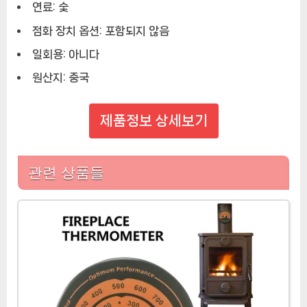
연료:
숯
점화 장치 옵션:
포함되지 않음
일회용:
아니다
원산지:
중국
제품정보 상세보기
관련 상품들