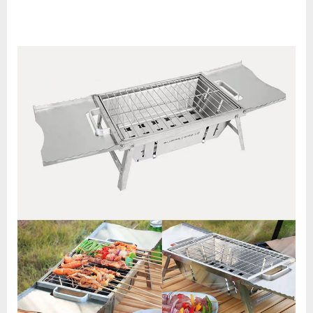
큐
그
릴:
야
외
가
제
트
의
필
수
품