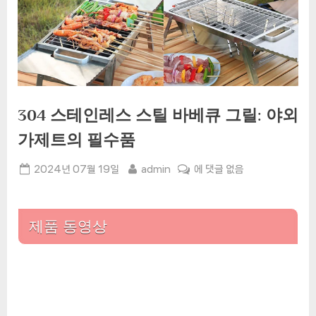
304 스테인레스 스틸 바베큐 그릴: 야외
가제트의 필수품
Posted
By
304
2024년 07월 19일
admin
에 댓글 없음
on
스
테
인
제품 동영상
레
스
스
틸
바
베