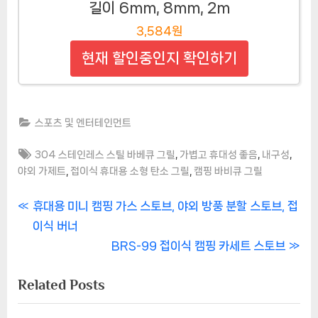
길이 6mm, 8mm, 2m
3,584원
현재 할인중인지 확인하기
스포츠 및 엔터테인먼트
Tags:
,
,
,
304 스테인레스 스틸 바베큐 그릴
가볍고 휴대성 좋음
내구성
,
,
야외 가제트
접이식 휴대용 소형 탄소 그릴
캠핑 바비큐 그릴
글
P
휴대용 미니 캠핑 가스 스토브, 야외 방풍 분할 스토브, 접
r
이식 버너
탐
e
N
BRS-99 접이식 캠핑 카세트 스토브
색
v
e
Related Posts
i
x
o
t