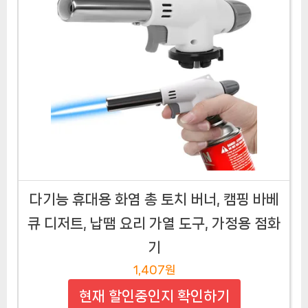
다기능 휴대용 화염 총 토치 버너, 캠핑 바베
큐 디저트, 납땜 요리 가열 도구, 가정용 점화
기
1,407원
현재 할인중인지 확인하기