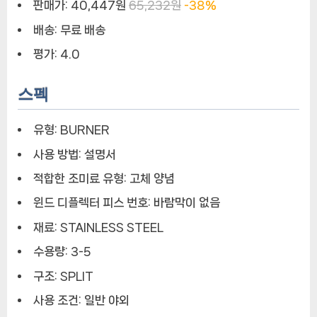
판매가:
40,447원
65,232원
-38%
배송:
무료 배송
평가:
4.0
스펙
유형:
BURNER
사용 방법:
설명서
적합한 조미료 유형:
고체 양념
윈드 디플렉터 피스 번호:
바람막이 없음
재료:
STAINLESS STEEL
수용량:
3-5
구조:
SPLIT
사용 조건:
일반 야외