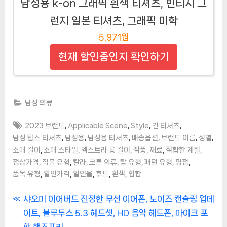
남성용 k-on 그래픽 흰색 티셔츠, 빈티지 그
런지 일본 티셔츠, 그래픽 미학
5,971원
현재 할인중인지 확인하기
남성 의류
Tags:
,
,
,
,
2023 브랜드
Applicable Scene
Style
긴 티셔츠
,
,
,
,
,
,
남성 탑스 티셔츠
남성용
남성용 티셔츠
배송옵션
브랜드 이름
성별
,
,
,
,
,
,
소매 길이
소매 스타일
엑스트라 롱 길이
작풍
재료
적합한 계절
,
,
,
,
,
,
,
정상가격
직물 유형
칼라
코튼 의류
탑 유형
패턴 유형
평점
,
,
,
,
,
품목 유형
할인가격
할인율
후드
흰색
힙합
글
P
샤오미 이어버드 진정한 무선 이어폰, 노이즈 캔슬링 업데
r
이트, 블루투스 5.3 헤드셋, HD 음악 헤드폰, 마이크 포
탐
e