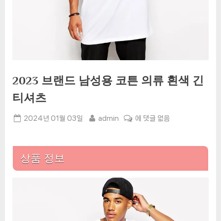
2023 브랜드 남성용 코튼 의류 흰색 긴
티셔츠
Posted
By
2023
2024년 01월 03일
admin
에 댓글 없음
on
브
랜
드
상품 정보
남
성
용
코
튼
의