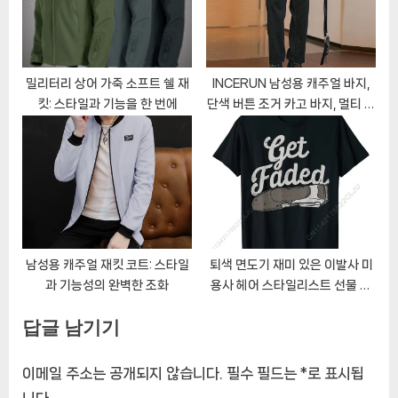
밀리터리 상어 가죽 소프트 쉘 재
INCERUN 남성용 캐주얼 바지,
킷: 스타일과 기능을 한 번에
단색 버튼 조거 카고 바지, 멀티 포
켓 스트리트웨어, 레저 패션 바지,
S-5XL, 2023
남성용 캐주얼 재킷 코트: 스타일
퇴색 면도기 재미 있은 이발사 미
과 기능성의 완벽한 조화
용사 헤어 스타일리스트 선물 티
셔츠
답글 남기기
이메일 주소는 공개되지 않습니다.
필수 필드는
*
로 표시됩