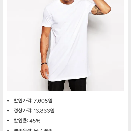
류
흰
색
긴
티
셔
츠
할인가격: 7,605원
정상가격: 13,833원
할인율: 45%
배송옵션: 무료 배송