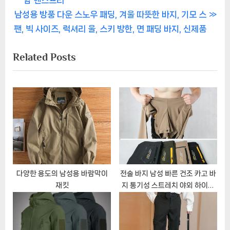
함 핸즈프리
색
N
v
남성용 방풍 다운 스노우 패딩, 겨울 따뜻한 바지, 기모 스
e
i
팬, 빅 사이즈, 럭셔리 울, 스키 방한, 면 패딩 바지, 신제품
x
o
Related Posts
t
u
P
s
o
P
s
o
t
s
:
t
:
다양한 용도의 남성용 바람막이
전술 바지 남성 빠른 건조 카고 바
재킷
지 통기성 스트레치 야외 하이킹
트레킹 전술 긴 바지 S-6XL