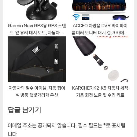
Garmin Nuvi GPS용 GPS 스탠
ACCEO 차량용 DVR 와이파이
드, 앞 유리 대시 보드, 자동차 흡
룸 미러 모니터 대시 캠, 3 카메라,
입 컵 마운트 거치대
1080P 블랙 박스, 트럭 후방 카
메라, 주차 센서, 10 인치
자동차의 필수 아이템, 자동 접이
KARCHER K2-K5 자동차 세척
식 방풍 햇빛가리개 우산
기용 회전 노즐 및 수리 키트
답글 남기기
이메일 주소는 공개되지 않습니다.
필수 필드는
*
로 표시됩
니다