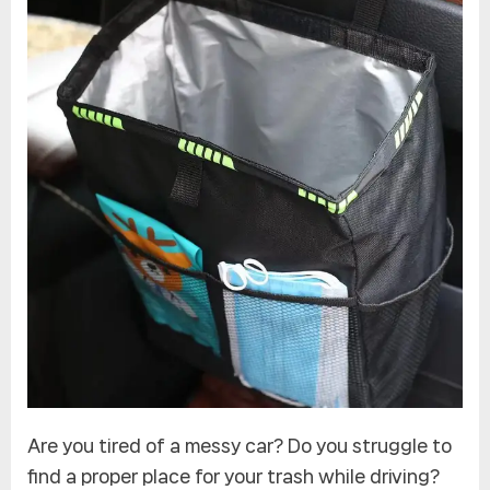
차
방
수
쓰
레
기
통,
쓰
레
기
통,
접
기
쉬
운
쓰
레
기
Are you tired of a messy car? Do you struggle to
저
find a proper place for your trash while driving?
장