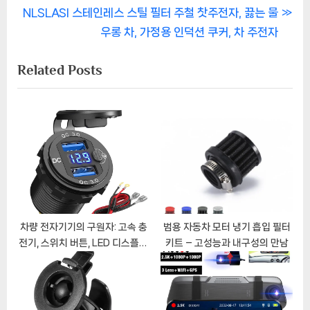
색
N
v
NLSLASI 스테인레스 스틸 필터 주철 찻주전자, 끓는 물
e
i
우롱 차, 가정용 인덕션 쿠커, 차 주전자
x
o
Related Posts
t
u
P
s
o
P
s
o
t
s
:
t
:
차량 전자기기의 구원자: 고속 충
범용 자동차 모터 냉기 흡입 필터
전기, 스위치 버튼, LED 디스플레
키트 – 고성능과 내구성의 만남
이