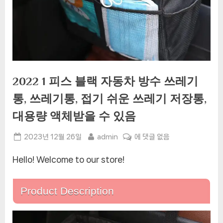
2022 1 피스 블랙 자동차 방수 쓰레기
통, 쓰레기통, 접기 쉬운 쓰레기 저장통,
대용량 액체받을 수 있음
Posted
By
2022
2023년 12월 26일
admin
에 댓글 없음
on
1
Hello! Welcome to our store!
피
스
블
Product Description
랙
자
동