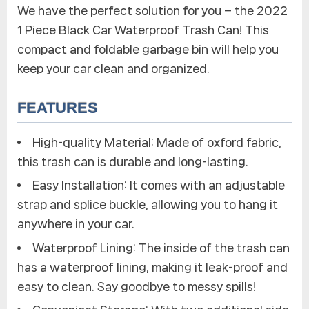
We have the perfect solution for you – the 2022
통,
1 Piece Black Car Waterproof Trash Can! This
대
용
compact and foldable garbage bin will help you
량
keep your car clean and organized.
액
체
FEATURES
받
을
High-quality Material: Made of oxford fabric,
수
있
this trash can is durable and long-lasting.
음
Easy Installation: It comes with an adjustable
strap and splice buckle, allowing you to hang it
anywhere in your car.
Waterproof Lining: The inside of the trash can
has a waterproof lining, making it leak-proof and
easy to clean. Say goodbye to messy spills!