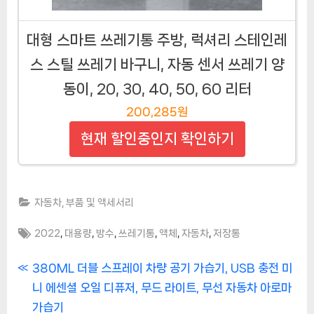
대형 스마트 쓰레기통 주방, 럭셔리 스테인레
스 스틸 쓰레기 바구니, 자동 센서 쓰레기 양
동이, 20, 30, 40, 50, 60 리터
200,285원
현재 할인중인지 확인하기
자동차, 부품 및 액세서리
Tags:
,
,
,
,
,
,
2022
대용량
방수
쓰레기통
액체
자동차
저장통
글
P
380ML 더블 스프레이 차량 공기 가습기, USB 충전 미
r
니 에센셜 오일 디퓨저, 무드 라이트, 무선 자동차 아로마
탐
e
가습기