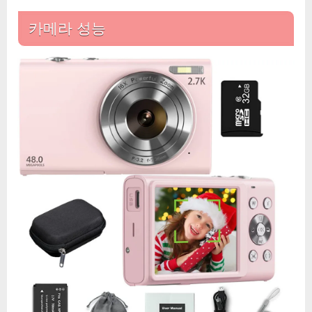
로
카메라 성능
그
와
일
상
을
담
아
내
다