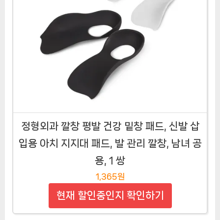
정형외과 깔창 평발 건강 밑창 패드, 신발 삽
입용 아치 지지대 패드, 발 관리 깔창, 남녀 공
용, 1 쌍
1,365원
현재 할인중인지 확인하기