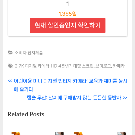
1
1,365원
현재 할인중인지 확인하기
소비자 전자제품
Tags:
,
,
,
,
2.7K 디지털 카메라
HD 48MP
대형 스크린
브이로그
카메라
글
P
어린이용 미니 디지털 빈티지 카메라: 교육과 재미를 동시
r
에 즐기다
탐
e
N
캡슐 우산: 날씨에 구애받지 않는 든든한 동반자
색
v
e
Related Posts
i
x
o
t
u
P