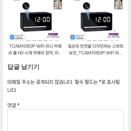
s
o
P
s
o
t
s
:
t
:
TCAM1080P WiFi 미니 카메
일상의 안전을 디자인하는 스마트
라 풀 HD 시계 카메라 장착, 이동
보안, TCAM1080P WiFi 미니
감지 야간 투시경, 가정 및 사무실
시계 카메라
답글 남기기
감시용
이메일 주소는 공개되지 않습니다.
필수 필드는
*
로 표시됩
니다
댓글
*