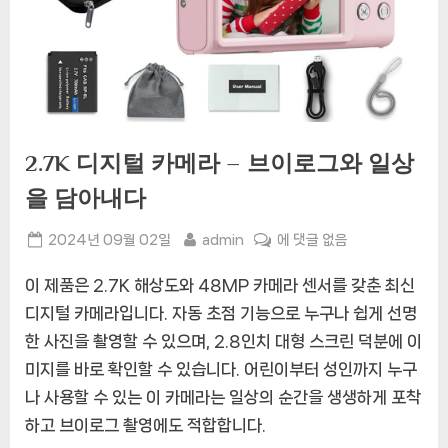
2.7K 디지털 카메라 – 브이로그와 일상
을 담아내다
Posted
By
2.7K
2024년 09월 02일
admin
에 댓글 없음
on
디
이 제품은 2.7K 해상도와 48MP 카메라 센서를 갖춘 최신
지
털
디지털 카메라입니다. 자동 초점 기능으로 누구나 쉽게 선명
카
한 사진을 촬영할 수 있으며, 2.8인치 대형 스크린 덕분에 이
메
미지를 바로 확인할 수 있습니다. 어린이부터 성인까지 누구
라
나 사용할 수 있는 이 카메라는 일상의 순간을 생생하게 포착
–
브
하고 브이로그 촬영에도 적합합니다.
이