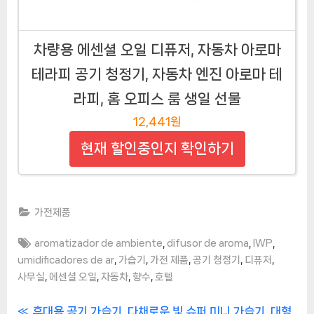
차량용 에센셜 오일 디퓨저, 자동차 아로마
테라피 공기 청정기, 자동차 엔진 아로마 테
라피, 홈 오피스 룸 생일 선물
12,441원
현재 할인중인지 확인하기
가전제품
Tags:
,
,
,
aromatizador de ambiente
difusor de aroma
IWP
,
,
,
,
,
umidificadores de ar
가습기
가전 제품
공기 청정기
디퓨저
,
,
,
,
사무실
에센셜 오일
자동차
향수
호텔
P
휴대용 공기 가습기, 다채로운 빛 슈퍼 미니 가습기, 대형