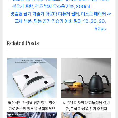
글
r
분무기 포함, 건조 방지 무소음 가습, 300ml
탐
N
e
맞춤형 공기 가습기 아로마 디퓨저 필터, 미스트 메이커
색
e
v
교체 부품, 면봉 공기 가습기 예비 필터, 10, 20, 30,
x
i
50pc
t
o
Related Posts
P
u
o
s
s
P
t
o
:
s
t
:
혁신적인 가정용 전기 창문 청소
세련된 디자인과 기능성을 겸비
기로 깨끗한 창문을 경험하세요
한, 고급 가정용 전기 주전자