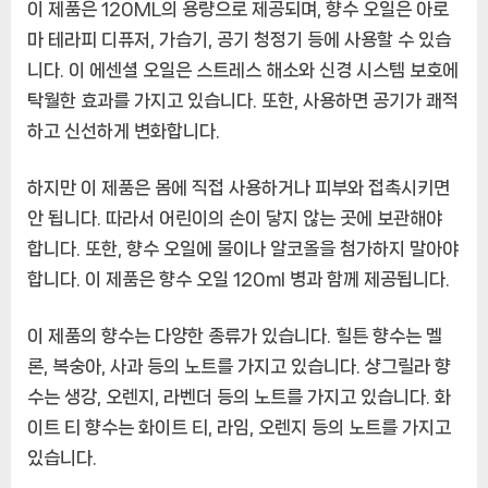
이 제품은 120ML의 용량으로 제공되며, 향수 오일은 아로
120ML
호
마 테라피 디퓨저, 가습기, 공기 청정기 등에 사용할 수 있습
텔
니다. 이 에센셜 오일은 스트레스 해소와 신경 시스템 보호에
사
탁월한 효과를 가지고 있습니다. 또한, 사용하면 공기가 쾌적
무
하고 신선하게 변화합니다.
실
아
로
하지만 이 제품은 몸에 직접 사용하거나 피부와 접촉시키면
마
안 됩니다. 따라서 어린이의 손이 닿지 않는 곳에 보관해야
아
합니다. 또한, 향수 오일에 물이나 알코올을 첨가하지 말아야
로
합니다. 이 제품은 향수 오일 120ml 병과 함께 제공됩니다.
마
향
이 제품의 향수는 다양한 종류가 있습니다. 힐튼 향수는 멜
수
디
론, 복숭아, 사과 등의 노트를 가지고 있습니다. 샹그릴라 향
퓨
수는 생강, 오렌지, 라벤더 등의 노트를 가지고 있습니다. 화
저
이트 티 향수는 화이트 티, 라임, 오렌지 등의 노트를 가지고
오
있습니다.
일
자