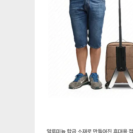
편
리
한
쇼
핑
을
경
험
하
세
요!
알루미늄 합금 소재로 만들어진 휴대용 