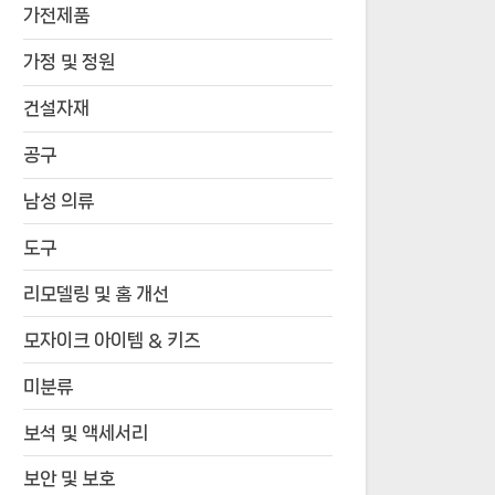
가전제품
가정 및 정원
건설자재
공구
남성 의류
도구
리모델링 및 홈 개선
모자이크 아이템 & 키즈
미분류
보석 및 액세서리
보안 및 보호