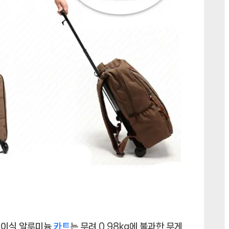
접이식 알루미늄
카트
는 무려 0.98kg에 불과한 무게