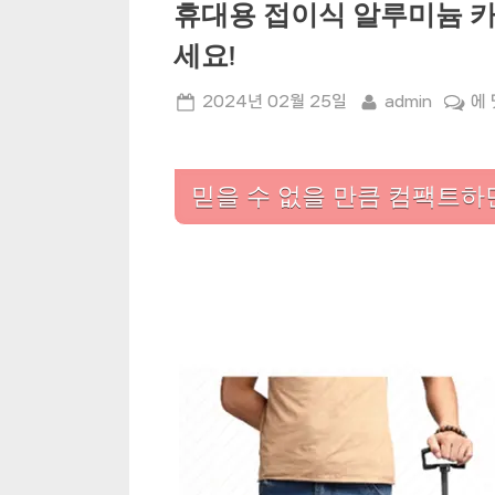
휴대용 접이식 알루미늄 카
세요!
Posted
By
휴
2024년 02월 25일
admin
에
on
대
용
접
믿을 수 없을 만큼 컴팩트하
이
식
알
루
미
늄
카
트
로
쉽
고