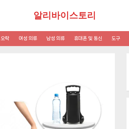
알리바이스토리
 오락
여성 의류
남성 의류
휴대폰 및 통신
도구