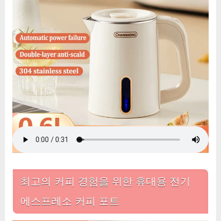
커
피
포
트:
여
행,
가
정,
업
무
에
이
상
적
인
최고의 커피 경험을 위한 휴대용 전기
커
피
에스프레소 커피 포트
메
이