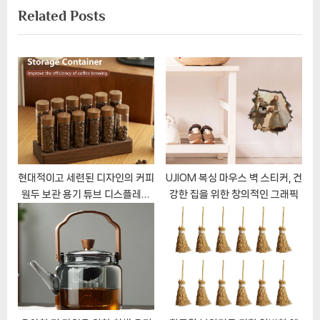
Related Posts
t
o
P
u
o
s
s
P
t
o
:
s
t
:
현대적이고 세련된 디자인의 커피
UJIOM 복싱 마우스 벽 스티커, 건
원두 보관 용기 튜브 디스플레이
강한 집을 위한 창의적인 그래픽
랙