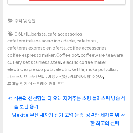
주택 및 정원
Tags:
,
,
,
0.6L/1L
barista
cafe accessorios
,
,
cafetera italiana acero inoxidable
cafeteras
,
,
cafeteras expreso en oferta
coffee accessories
,
,
,
coffee espresso maker
Coffee pot
coffeeware teaware
,
,
cutlery set stainless steel
electric coffee maker
,
,
,
,
electric espresso pots
electric kettle
moka pot
ollas
,
,
,
,
,
가스 스토브
모카 냄비
여행 가정용
커피웨어
탑 주전자
휴대용 전기 에스프레소 커피 포트
글
P
식품의 신선함을 더 오래 지켜주는 소형 플라스틱 방습 식
r
품 보관 용기
탐
N
e
Makita 무선 세차기 전기 고압 물총: 강력한 세차를 위
색
e
v
한 최고의 선택
x
i