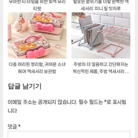
우아한 티 타임을 위한 회색 유리
할로윈 분위기를 더할 완벽한 액
티팟
세서리: 미니 짚 빗자루
다층 머리핀 정리함, 귀여운 소녀
주방이 더 깔끔하고 간단해지는
헤어 액세서리 보관함
혁신적인 제품, 주방 액세서리 정
리 수건 걸이 걸이 홀더 접이식 스
답글 남기기
토리지 랙 선반 찬장 걸레 걸이 가
정 용품
이메일 주소는 공개되지 않습니다.
필수 필드는
*
로 표시됩
니다
댓글
*