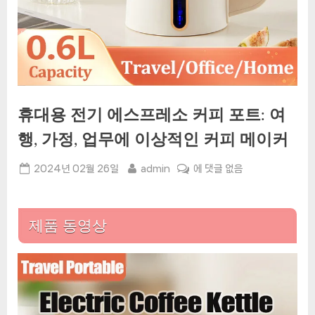
휴대용 전기 에스프레소 커피 포트: 여
행, 가정, 업무에 이상적인 커피 메이커
Posted
By
휴
2024년 02월 26일
admin
에 댓글 없음
on
대
용
전
제품 동영상
기
에
스
프
레
소