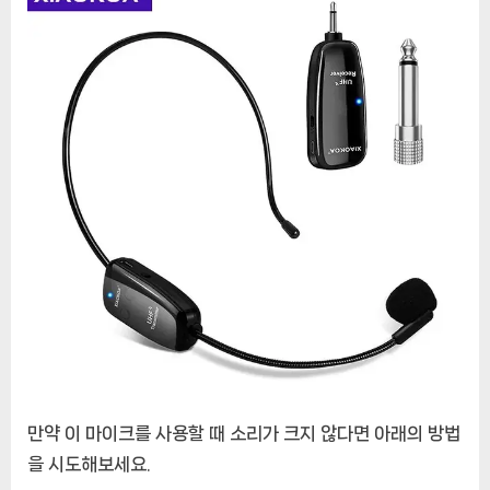
음
성
증
폭
기,
무
대
스
피
커,
티
칭
만약 이 마이크를 사용할 때 소리가 크지 않다면 아래의 방법
을 시도해보세요.