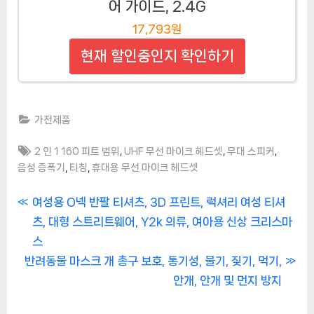
어 가이드, 2.4G
17,793원
현재 할인중인지 확인하기
가전제품
Tags:
,
,
,
2 인 1 160 피트 범위
UHF 무선 마이크 헤드셋
무대 스피커
,
,
음성 증폭기
티칭
휴대용 무선 마이크 헤드셋
글
P
여성용 O넥 반팔 티셔츠, 3D 프린트, 럭셔리 여성 티셔
r
츠, 대형 스트리트웨어, Y2k 의류, 여아용 신상 크리스마
탐
e
스
색
N
v
반려동물 마스크 개 총구 보호, 통기성, 물기, 짖기, 먹기,
e
i
안개, 안개 및 먼지 방지
x
o