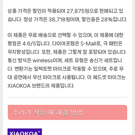
헤
드
상품 가격은 할인이 적용되어 27,875원으로 판매되고 있
셋,
습니다. 정상 가격은 38,718원이며, 할인율은 28%입니다.
UHF
무
이 제품은 무료 배송으로 선택할 수 있으며, 이 제품에 대한
선
평점은 4.6/5입니다. 다이어프램은 S-Mall로, 극 패턴은
마
이
무지향성입니다. 또한, 제품은 그렇게 잘 포장되어 있습니다.
크
통신 방식은 wireless이며, 세트 유형은 송신기 세트입니
헤
다. 변환기는 일렉트렛 마이크로 작동할 수 있으며, 주로 무
드
대 공연에서 무선 마이크로 사용됩니다. 이 헤드셋 마이크는
셋,
XIAOKOA 브랜드의 제품입니다.
2
인
1
160
소리가 작을 때 해결 방법
피
트
범
위,