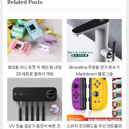
Related Posts
t
u
P
s
o
P
s
o
t
s
:
t
:
휴대용 미니 포켓 키 체인 링 내장
Briwellna 주방용 전기 온수기
26 레트로 클래식 게임
Markdown 블로그글
UV 칫솔 살균기 충전식 빠른 건
스위치 조이패드용 무선 컨트롤러