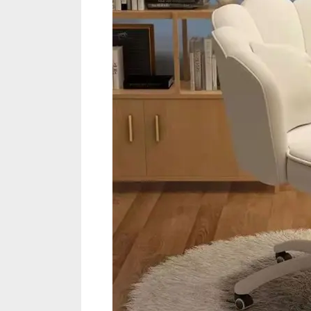
침
실
등
받
이
회
전
의
자,
학
생
기
숙
사
인
터
넷
메