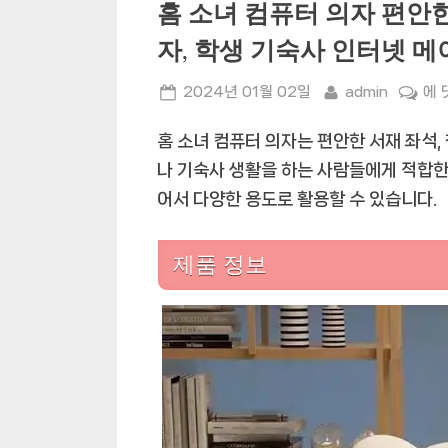
홈 소녀 컴퓨터 의자 편안한
자, 학생 기숙사 인터넷 
Posted
By
홈
2024년 01월 02일
admin
에 
on
소
홈 소녀 컴퓨터 의자는 편안한 서재 좌석,
녀
컴
나 기숙사 생활을 하는 사람들에게 적합한
퓨
어서 다양한 용도로 활용할 수 있습니다.
터
의
제품 정보
자
편
안
한
서
재
좌
석