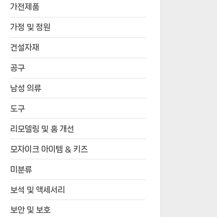
가전제품
가정 및 정원
건설자재
공구
남성 의류
도구
리모델링 및 홈 개선
모자이크 아이템 & 키즈
미분류
보석 및 액세서리
보안 및 보호