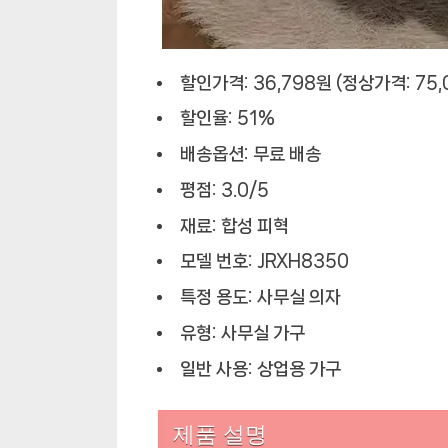
이
크
업
할인가격: 36,798원 (정상가격: 75,
의
할인율: 51%
자
배송옵션: 무료 배송
평점: 3.0/5
재료: 합성 피혁
모델 번호: JRXH8350
특정 용도: 사무실 의자
유형: 사무실 가구
일반 사용: 상업용 가구
제품 설명