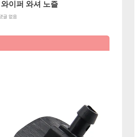
유리 와이퍼 와셔 노즐
 댓글 없음
6
6+
7