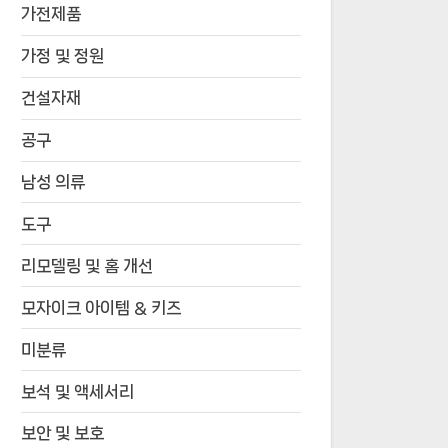
가전제품
가정 및 정원
건설자재
공구
남성 의류
도구
리모델링 및 홈 개선
모자이크 아이템 & 키즈
미분류
보석 및 액세서리
보안 및 보호