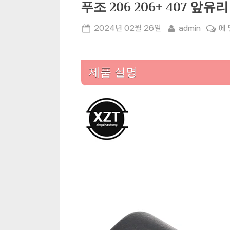
푸조 206 206+ 407 앞
Posted
By
푸
2024년 02월 26일
admin
에
on
조
20
20
제품 설명
40
앞
유
리
와
이
퍼
와
셔
노
즐