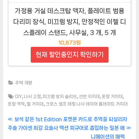
가정용 거실 데스크탑 액자, 플레이트 범용
다리미 장식, 미끄럼 방지, 안정적인 이젤 디
스플레이 스탠드, 사무실, 3 개, 5 개
10,873원
현재 할인중인지 확인하기
주택 개량
Tags:
,
,
,
,
,
DIY
나사 고정
미끄럼 방지 슬리브
선반 지지대
옷장 거치대
,
,
옷장 격막
철 거치대
크로스 셀프 태핑 나사 레이어 플레이트 거치대
글
P
보석 같은 1st Edition 포켓몬 카드로 추억을 되살리자
N
r
주술 가이센 최강 요술사 액션 피규어로 흡입하는 일본 애
탐
e
e
니메이션의 매력