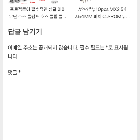
프로젝트에 필수적인 싱글 이어
がお得な10pcs MX2.54
무단 호스 클램프 호스 클립 클램
2.54MM 피치 CD-ROM 듀폰
프 플라이어
커넥터 벨트 버클 단일 행 스트레
답글 남기기
이트/곡선 핀 헤더 배지
이메일 주소는 공개되지 않습니다.
필수 필드는
*
로 표시됩
니다
댓글
*