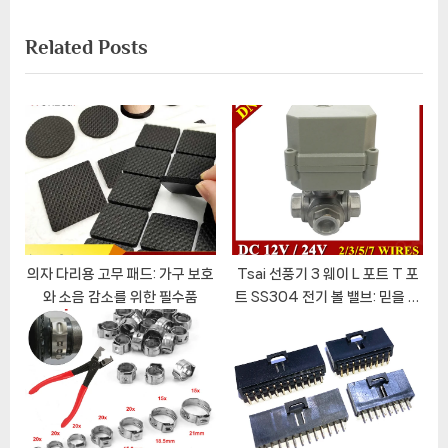
색
x
v
Related Posts
t
i
P
o
o
u
s
s
t
P
:
o
s
t
:
의자 다리용 고무 패드: 가구 보호
Tsai 선풍기 3 웨이 L 포트 T 포
와 소음 감소를 위한 필수품
트 SS304 전기 볼 밸브: 믿을 수
있는 수처리 솔루션