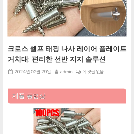
크로스 셀프 태핑 나사 레이어 플레이트
거치대: 편리한 선반 지지 솔루션
Posted
By
크
2024년 02월 29일
admin
에 댓글 없음
on
로
스
셀
제품 동영상
프
태
핑
나
사
레