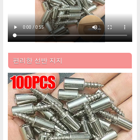
이
어
플
레
이
트
거
치
편리한 선반 지지
대:
편
리
한
선
반
지
지
솔
루
션