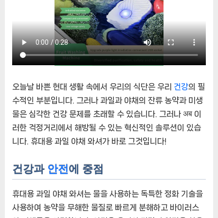
용
과
일
야
채
와
셔
오늘날 바쁜 현대 생활 속에서 우리의 식단은 우리
건강
의 필
로
안
수적인 부분입니다. 그러나 과일과 야채의 잔류 농약과 미생
전
물은 심각한 건강 문제를 초래할 수 있습니다. 그러나 अब 이
한
러한 걱정거리에서 해방될 수 있는 혁신적인 솔루션이 있습
먹
니다. 휴대용 과일 야채 와셔가 바로 그것입니다!
거
리
를
건강과
안전
에 중점
보
장
휴대용 과일 야채 와셔는 물을 사용하는 독특한 정화 기술을
하
사용하여 농약을 무해한 물질로 빠르게 분해하고 바이러스
세