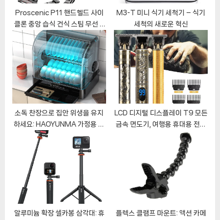
:
Proscenic P11 핸드헬드 사이
M3-T 미니 식기 세척기 – 식기
클론 중앙 습식 건식 스팀 무선 A
세척의 새로운 혁신
휴대용 진공 청소기 필터, 자체 비
우기 쓰레기통
소독 찬장으로 집안 위생을 유지
LCD 디지털 디스플레이 T9 모든
하세요: HAOYUNMA 가정용 살
금속 면도기, 여행용 휴대용 전기
균기 리뷰
이발기, 전기 푸셔, 여성용 헤어 커
팅 머신, Neuk Jrl
알루미늄 확장 셀카봉 삼각대: 휴
플렉스 클램프 마운트: 액션 카메