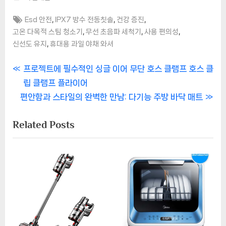
Tags:
,
,
,
Esd 안전
IPX7 방수 전동칫솔
건강 증진
,
,
,
고온 다목적 스팀 청소기
무선 초음파 세척기
사용 편의성
,
신선도 유지
휴대용 과일 야채 와셔
글
P
프로젝트에 필수적인 싱글 이어 무단 호스 클램프 호스 클
r
립 클램프 플라이어
탐
N
e
편안함과 스타일의 완벽한 만남: 다기능 주방 바닥 매트
색
e
v
Related Posts
x
i
t
o
P
u
o
s
s
P
t
o
:
s
t