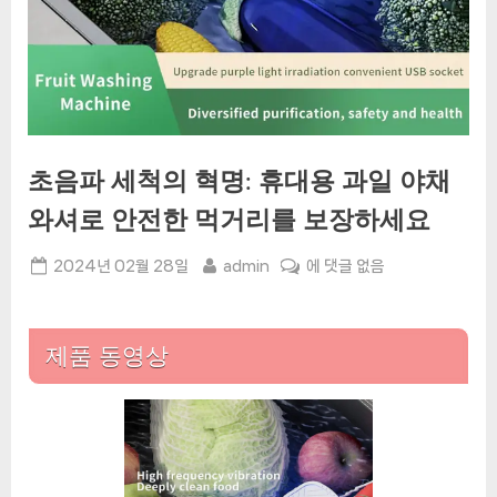
초음파 세척의 혁명: 휴대용 과일 야채
와셔로 안전한 먹거리를 보장하세요
Posted
By
초
2024년 02월 28일
admin
에 댓글 없음
on
음
파
세
제품 동영상
척
의
혁
명:
휴
대