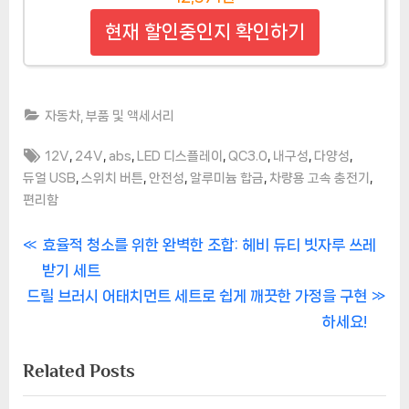
현재 할인중인지 확인하기
자동차, 부품 및 액세서리
Tags:
,
,
,
,
,
,
,
12V
24V
abs
LED 디스플레이
QC3.0
내구성
다양성
,
,
,
,
,
듀얼 USB
스위치 버튼
안전성
알루미늄 합금
차량용 고속 충전기
편리함
글
P
효율적 청소를 위한 완벽한 조합: 헤비 듀티 빗자루 쓰레
r
받기 세트
탐
N
e
드릴 브러시 어태치먼트 세트로 쉽게 깨끗한 가정을 구현
색
e
v
하세요!
x
i
Related Posts
t
o
P
u