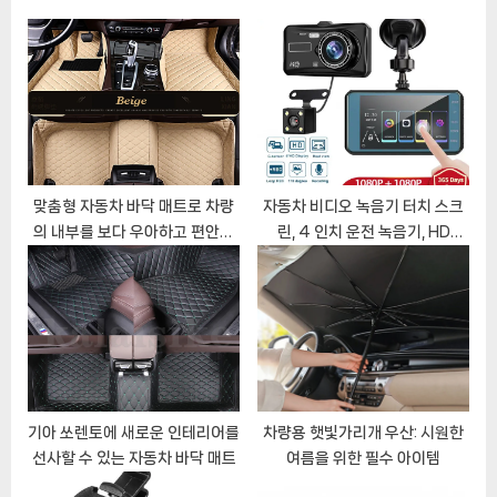
o
s
s
P
t
o
:
s
t
:
맞춤형 자동차 바닥 매트로 차량
자동차 비디오 녹음기 터치 스크
의 내부를 보다 우아하고 편안하
린, 4 인치 운전 녹음기, HD
게
1080P 듀얼 렌즈, 전면 및 후면
비디오, 자동차 운전 녹음기, 신제
품
기아 쏘렌토에 새로운 인테리어를
차량용 햇빛가리개 우산: 시원한
선사할 수 있는 자동차 바닥 매트
여름을 위한 필수 아이템