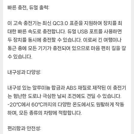
고
빠른 충전, 듀얼 출력:
속
충
이 고속 충전기는 최신 QC3.0 표준을 지원하여 장치를 최
전
대한 빠른 속도로 충전합니다. 듀얼 USB 포트를 사용하면
기,
두 장치를 동시에 충전할 수 있습니다. 이로써 긴 여행이나
스
위
통근 중에 모든 기기가 충전되어 있으므로 마음 편히 길을 갈
치
수 있습니다.
버
튼,
내구성과 다양성:
LED
디
내구성 있는 알루미늄 합금과 ABS 재질로 제작된 이 충전기
스
플
는 험난한 도로나 극심한 날씨 조건에도 견딜 수 있습니다.
레
-20℃에서 60℃까지의 다양한 온도에서도 원활하게 작동
이
하며, 모든 종류의 차량에 적합합니다.
편리함과 안전성: