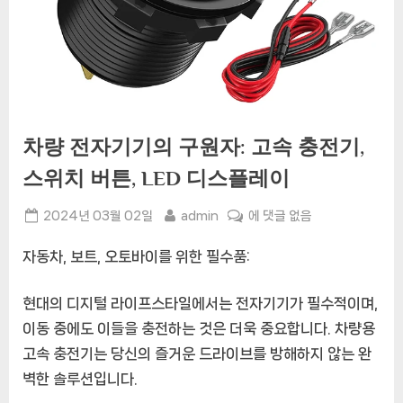
차량 전자기기의 구원자: 고속 충전기,
스위치 버튼, LED 디스플레이
Posted
By
차
2024년 03월 02일
admin
에 댓글 없음
on
량
자동차, 보트, 오토바이를 위한 필수품:
전
자
기
현대의 디지털 라이프스타일에서는 전자기기가 필수적이며,
기
이동 중에도 이들을 충전하는 것은 더욱 중요합니다. 차량용
의
고속 충전기는 당신의 즐거운 드라이브를 방해하지 않는 완
구
벽한 솔루션입니다.
원
자: