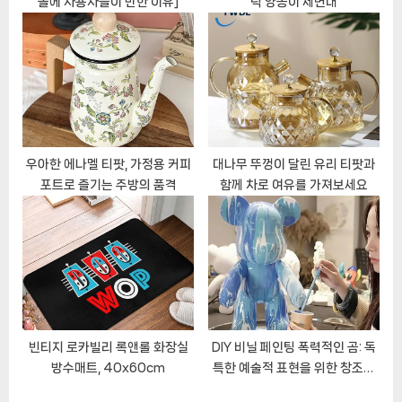
돌에 사용자들이 반한 이유]
틱 양동이 세면대
:
우아한 에나멜 티팟, 가정용 커피
대나무 뚜껑이 달린 유리 티팟과
포트로 즐기는 주방의 품격
함께 차로 여유를 가져보세요
빈티지 로카빌리 록앤롤 화장실
DIY 비닐 페인팅 폭력적인 곰: 독
방수매트, 40x60cm
특한 예술적 표현을 위한 창조적
공간