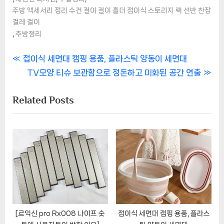
주방 액세서리 정리 수건 걸이 걸이 홀더 접이식 스토리지 랙 선반 찬장
걸레 걸이
,
주방정리
글
P
접이식 세면대 캠핑 용품, 플라스틱 양동이 세면대
r
N
TV모양 티슈 보관함으로 정돈하고 미화된 공간 연출
탐
e
e
Related Posts
색
v
x
i
t
o
P
u
o
s
s
P
t
o
:
s
t
[르익신 pro Rx008 나이프 숫
접이식 세면대 캠핑 용품, 플라스