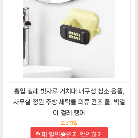
흡입 걸레 빗자루 거치대 내구성 청소 용품,
사무실 정원 주방 세탁물 의류 건조 폴, 벽걸
이 걸레 행어
2,311원
현재 할인중인지 확인하기