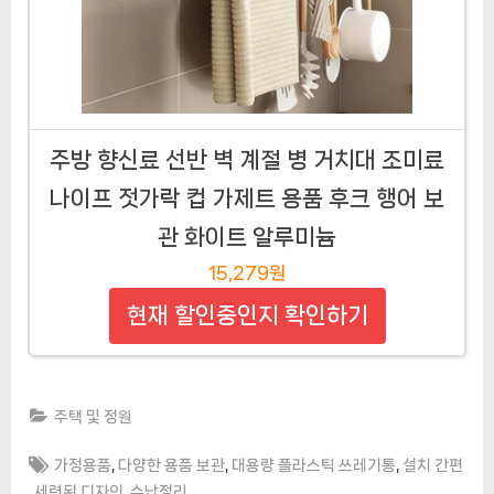
주방 향신료 선반 벽 계절 병 거치대 조미료
나이프 젓가락 컵 가제트 용품 후크 행어 보
관 화이트 알루미늄
15,279원
현재 할인중인지 확인하기
주택 및 정원
Tags:
,
,
,
가정용품
다양한 용품 보관
대용량 플라스틱 쓰레기통
설치 간편
,
,
,
세련된 디자인
수납정리