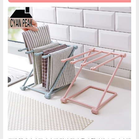
고
간
단
해
지
는
혁
신
적
인
제
품,
주
방
액
세
서
리
정