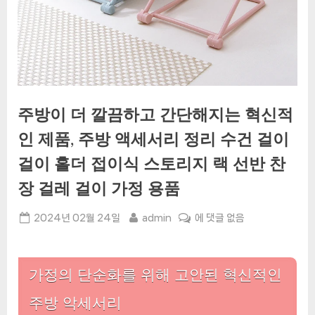
주방이 더 깔끔하고 간단해지는 혁신적
인 제품, 주방 액세서리 정리 수건 걸이
걸이 홀더 접이식 스토리지 랙 선반 찬
장 걸레 걸이 가정 용품
Posted
By
주
2024년 02월 24일
admin
에 댓글 없음
on
방
이
더
가정의 단순화를 위해 고안된 혁신적인
깔
끔
주방 악세서리
하