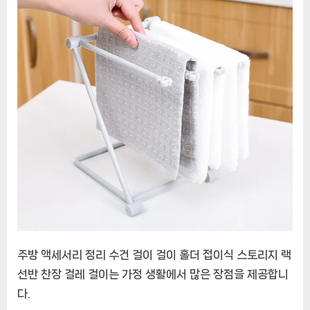
장
걸
레
걸
이
가
정
용
품
주방 액세서리 정리 수건 걸이 걸이 홀더 접이식 스토리지 랙
선반 찬장 걸레 걸이는 가정 생활에서 많은 장점을 제공합니
다.