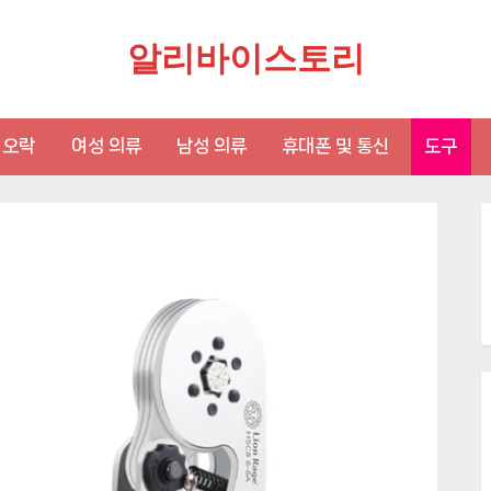
알리바이스토리
 오락
여성 의류
남성 의류
휴대폰 및 통신
도구