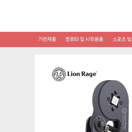
Skip
to
content
가전제품
컴퓨터 및 사무용품
스포츠 및