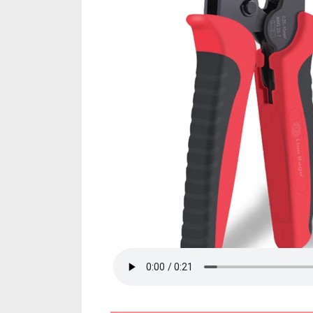
어
주
는
크
림
핑
플
라
이
어
페
룰
슬
리
브
관
형
단