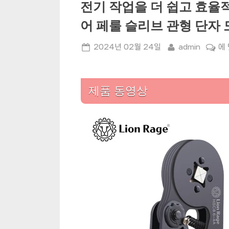
전기 작업을 더 쉽고 효율
어 페룰 슬리브 관형 단자
Posted
By
전
2024년 02월 24일
admin
에
on
기
작
업
제품 동영상
을
더
쉽
고
효
율
적
으
로
만
들