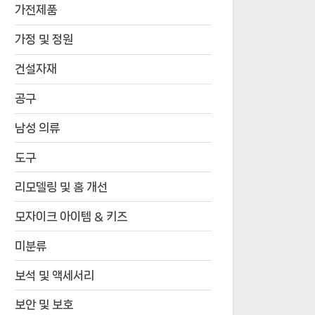
가전제품
가정 및 정원
건설자재
공구
남성 의류
도구
리모델링 및 홈 개선
모자이크 아이템 & 키즈
미분류
보석 및 액세서리
보안 및 보호