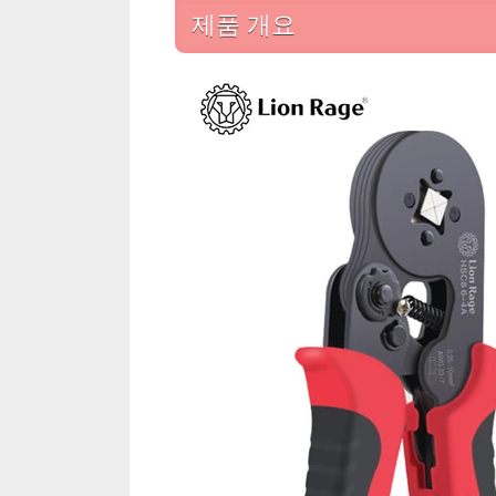
제품 개요
자
도
구