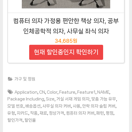
컴퓨터 의자 가정용 편안한 책상 의자, 공부
인체공학적 의자, 사무실 좌식 의자
34,685원
현재 할인중인지 확인하기
가구 및 정원
Tags:
,
,
,
,
,
,
Application
CN
Color
Feature
Feature1
NAME
,
,
,
,
Package Including
Size
거실 서재 게임 의자
맞춤 가능 유무
,
,
,
,
,
모델 번호
배송옵션
사무실 의자 커버
사용
안락 의자 슬립 커버
,
,
,
,
,
,
,
,
유형
자카드
작풍
재료
정상가격
컴퓨터 의자 커버
패턴
평점
,
할인가격
할인율