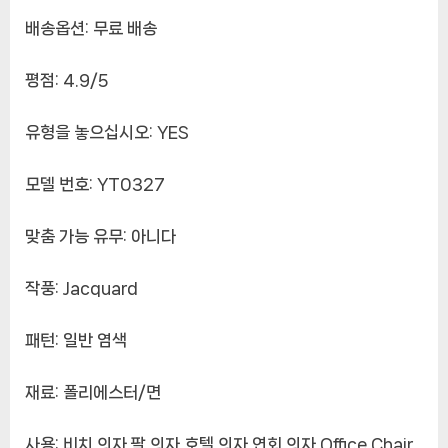
커
배송옵션: 무료 배송
버,
단
색
평점: 4.9/5
컴
퓨
유형을 놓으십시오: YES
터
의
모델 번호: YT0327
자
커
맞춤 가능 유무: 아니다
버,
탄
성
작풍: Jacquard
안
락
패턴: 일반 염색
의
자
재료: 폴리에스터/면
슬
립
사용: 비치 의자,팔 의자,호텔 의자,연회 의자,Office Chair
커