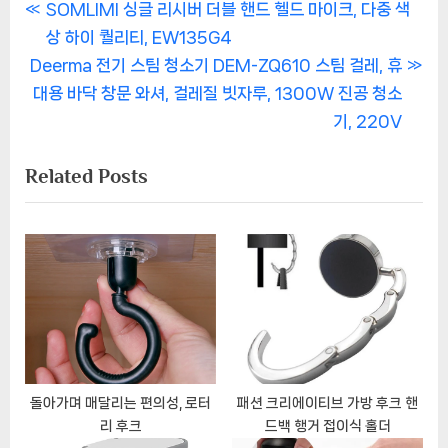
글
P
SOMLIMI 싱글 리시버 더블 핸드 헬드 마이크, 다중 색
r
상 하이 퀄리티, EW135G4
탐
N
e
Deerma 전기 스팀 청소기 DEM-ZQ610 스팀 걸레, 휴
색
e
v
대용 바닥 창문 와셔, 걸레질 빗자루, 1300W 진공 청소
x
i
기, 220V
t
o
Related Posts
P
u
o
s
s
P
t
o
:
s
t
:
돌아가며 매달리는 편의성, 로터
패션 크리에이티브 가방 후크 핸
리 후크
드백 행거 접이식 홀더