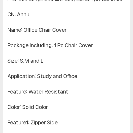
버,
거
CN: Anhui
실
서
Name: Office Chair Cover
재
게
Package Including: 1 Pc Chair Cover
임
의
Size: S,M and L
자
Application: Study and Office
Feature: Water Resistant
Color: Solid Color
Feature1: Zipper Side