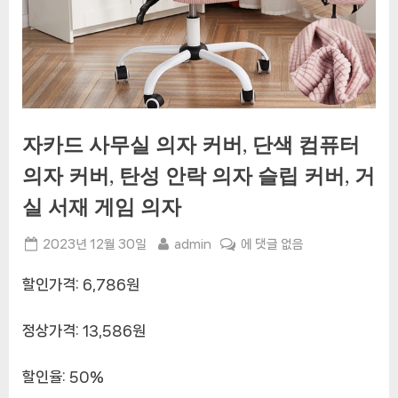
자카드 사무실 의자 커버, 단색 컴퓨터
의자 커버, 탄성 안락 의자 슬립 커버, 거
실 서재 게임 의자
Posted
By
자
2023년 12월 30일
admin
에 댓글 없음
on
카
할인가격: 6,786원
드
사
무
정상가격: 13,586원
실
의
할인율: 50%
자