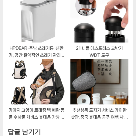
HPDEAR-주방 쓰레기통: 친환
21 니들 에스프레소 교반기
경, 공간 절약적인 쓰레기 관리의
WDT 도구
완벽한 도우미
강아지 고양이 트래킹 백 애완 동
추천상품 도자기 서비스 가이완
물 수하물 캐버스 휴대용 가방 크
찻잔, 중국 휴대용 쿵푸 여행 차 세
로스 숄더
트, 세라믹 찻잔, 필터 포함 찻잔
답글 남기기
소개