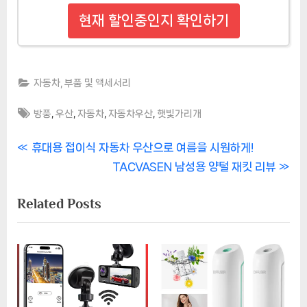
현재 할인중인지 확인하기
자동차, 부품 및 액세서리
Tags:
,
,
,
,
방풍
우산
자동차
자동차우산
햇빛가리개
글
P
휴대용 접이식 자동차 우산으로 여름을 시원하게!
r
N
TACVASEN 남성용 양털 재킷 리뷰
탐
e
e
Related Posts
색
v
x
i
t
o
P
u
o
s
s
P
t