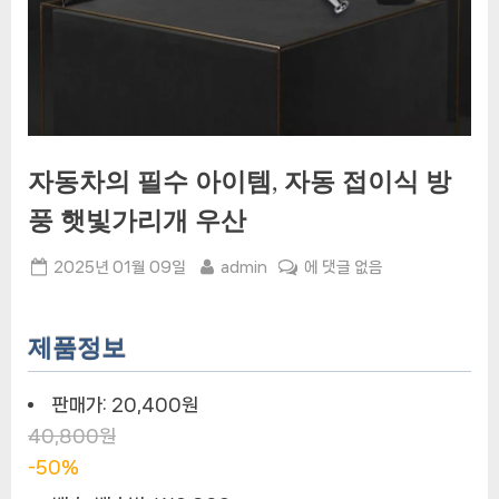
자동차의 필수 아이템, 자동 접이식 방
풍 햇빛가리개 우산
Posted
By
자
2025년 01월 09일
admin
에 댓글 없음
on
동
차
의
제품정보
필
수
판매가:
20,400원
아
40,800원
이
-50%
템,
자