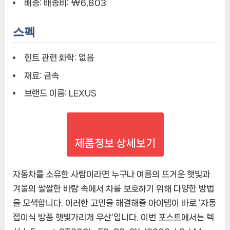
배송:
배송비: ₩6,803
동
접
스펙
이
식
힌트 관련 화학:
없음
방
풍
재료:
금속
햇
브랜드 이름:
LEXUS
빛
가
리
개
우
제품정보 상세보기
산
자동차를 소유한 사람이라면 누구나 여름의 뜨거운 햇빛과
겨울의 쌀쌀한 바람 속에서 차를 보호하기 위해 다양한 방법
을 모색합니다. 이러한 고민을 해결해줄 아이템이 바로 ‘자동
접이식 방풍 햇빛가리개 우산’입니다. 이번 포스트에서는 렉