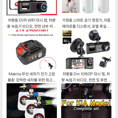
o
:
s
t
차량용 DVR WIFI 대시 캠, 차량
가정용 스마트 공기 청정기, 자동
용 녹음기 비디오, 전면 내부 카메
에어로졸 디스펜서, 호텔 욕실 화
:
라, 블랙박스, 자동차 액세서리,
장실 향수 분무기 기계, 벽 마운트
1080P
Makita 무선 세차기 전기 고압
차량용 Dvr 1080P 대시 캠, 차
물총: 강력한 세차를 위한 최고의
량 녹음기 비디오, 전면 및 후면 카
선택
메라, 블랙 박스, 자동차 액세서리,
3 렌즈