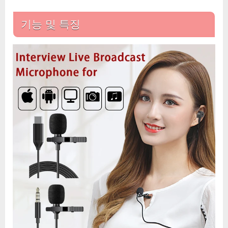
미
니
기능 및 특징
마
이
크
아
이
폰
삼
성
샤
오
미
화
웨
이
마
이
크
녹