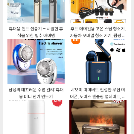
:
s
t
:
휴대용 핸드 선풍기 – 시원한 휴
후드 에어컨용 고온 스팀 청소기,
식을 위한 필수 아이템
자동차 모바일 청소 기계, 펌핑 살
균 소독기, 110V, 220V
남성의 매끄러운 수염 관리: 휴대
샤오미 이어버드 진정한 무선 이
용 미니 전기 면도기
어폰, 노이즈 캔슬링 업데이트, 블
루투스 5.3 헤드셋, HD 음악 헤드
폰, 마이크 포함 핸즈프리