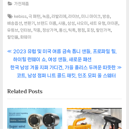
가전제품
Tags:
,
,
,
,
,
,
,
kebiss
극 패턴
녹음
라발리에
라이브
미니 마이크
방송
,
,
,
,
,
,
,
,
배송옵션
변환기
브랜드 이름
사용
삼성
샤오미
세트 유형
아이폰
,
,
,
,
,
,
,
,
,
유튜브
인터뷰
작풍
정상가격
통신
틱톡
평점
포장
할인가격
,
할인율
화웨이
글
P
2023 유럽 및 미국 여름 금속 톱니 샌들, 프로파일 힐,
r
하이힐 런웨이 쇼, 여성 샌들, 새로운 패션
탐
N
e
한국 남성 겨울 지퍼 가디건, 가을 플리스 두꺼운 따뜻한
색
e
v
코트, 남성 점퍼 니트 콜드 재킷, 인조 모피 울 스웨터
x
i
Related Posts
t
o
P
u
o
s
s
P
t
o