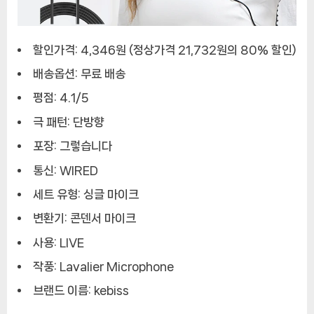
음
라
발
할인가격: 4,346원 (정상가격 21,732원의 80% 할인)
리
배송옵션: 무료 배송
에
틱
평점: 4.1/5
톡
극 패턴: 단방향
유
튜
포장: 그렇습니다
브
통신: WIRED
라
이
세트 유형: 싱글 마이크
브
변환기: 콘덴서 마이크
사용: LIVE
작풍: Lavalier Microphone
브랜드 이름: kebiss