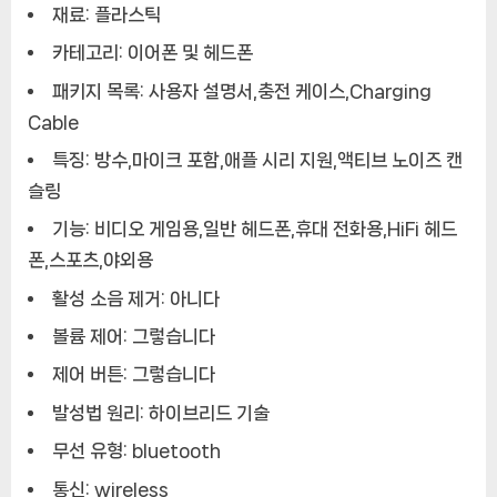
재료:
플라스틱
카테고리:
이어폰 및 헤드폰
패키지 목록:
사용자 설명서,충전 케이스,Charging
Cable
특징:
방수,마이크 포함,애플 시리 지원,액티브 노이즈 캔
슬링
기능:
비디오 게임용,일반 헤드폰,휴대 전화용,HiFi 헤드
폰,스포츠,야외용
활성 소음 제거:
아니다
볼륨 제어:
그렇습니다
제어 버튼:
그렇습니다
발성법 원리:
하이브리드 기술
무선 유형:
bluetooth
통신:
wireless