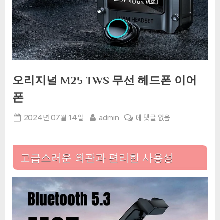
오리지널 M25 TWS 무선 헤드폰 이어
폰
Posted
By
오
2024년 07월 14일
admin
에 댓글 없음
on
리
지
널
고급스러운 외관과 편리한 사용성
M25
TWS
무
선
헤
드