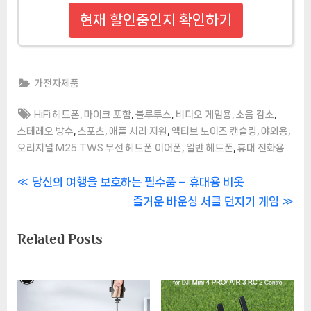
현재 할인중인지 확인하기
가전자제품
Tags:
,
,
,
,
,
HiFi 헤드폰
마이크 포함
블루투스
비디오 게임용
소음 감소
,
,
,
,
,
스테레오 방수
스포츠
애플 시리 지원
액티브 노이즈 캔슬링
야외용
,
,
오리지널 M25 TWS 무선 헤드폰 이어폰
일반 헤드폰
휴대 전화용
글
P
당신의 여행을 보호하는 필수품 – 휴대용 비옷
r
N
즐거운 바운싱 서클 던지기 게임
탐
e
e
Related Posts
색
v
x
i
t
o
P
u
o