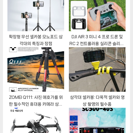
s
s
P
t
o
:
s
t
확장형 무선 셀카봉 모노포드 삼
DJI AIR 3 미니 4 프로 드론 및
각대의 특징과 장점
RC 2 컨트롤러용 실리콘 슬리브:
:
보호와 스타일의 완벽한 조화
ZOMEI Q111: 사진 애호가를 위
삼각대 셀카봉: 다목적 셀카와 영
한 필수적인 휴대용 카메라 삼각
상 촬영의 필수품
대