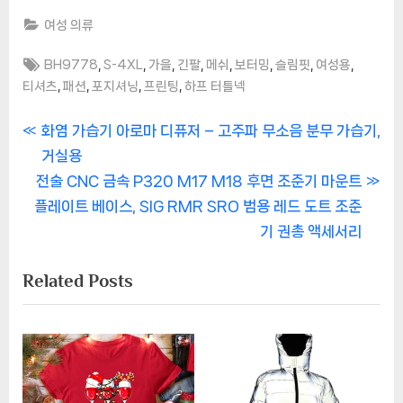
여성 의류
Tags:
,
,
,
,
,
,
,
,
BH9778
S-4XL
가을
긴팔
메쉬
보터밍
슬림핏
여성용
,
,
,
,
티셔츠
패션
포지셔닝
프린팅
하프 터틀넥
글
P
화염 가습기 아로마 디퓨저 – 고주파 무소음 분무 가습기,
r
거실용
탐
N
e
전술 CNC 금속 P320 M17 M18 후면 조준기 마운트
색
e
v
플레이트 베이스, SIG RMR SRO 범용 레드 도트 조준
x
i
기 권총 액세서리
t
o
Related Posts
P
u
o
s
s
P
t
o
:
s