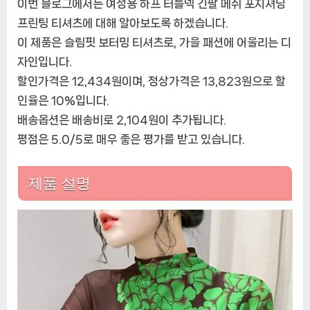
이번 블로그에서는 여성용 하프 터틀넥 긴팔 메쉬 포지셔닝
용
하
프린팅 티셔츠에 대해 알아보도록 하겠습니다.
프
이 제품은 슬림핏 보터밍 티셔츠로, 가을 패션에 어울리는 디
터
자인입니다.
틀
할인가격은 12,434원이며, 정상가격은 13,823원으로 할
넥
긴
인율은 10%입니다.
팔
배송옵션은 배송비로 2,104원이 추가됩니다.
메
평점은 5.0/5로 매우 좋은 평가를 받고 있습니다.
쉬
포
지
제품 설명
셔
닝
프
린
팅
티
셔
츠,