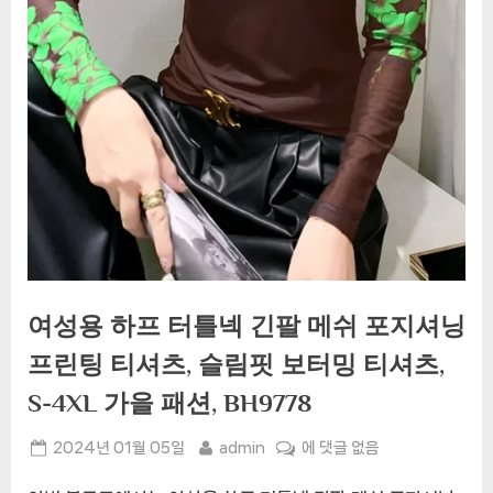
여성용 하프 터틀넥 긴팔 메쉬 포지셔닝
프린팅 티셔츠, 슬림핏 보터밍 티셔츠,
S-4XL 가을 패션, BH9778
Posted
By
여
2024년 01월 05일
admin
에 댓글 없음
on
성