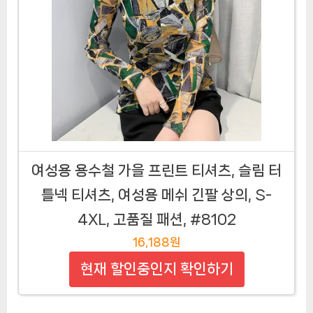
여성용 용수철 가을 프린트 티셔츠, 슬림 터
틀넥 티셔츠, 여성용 메쉬 긴팔 상의, S-
4XL, 고품질 패션, #8102
16,188원
현재 할인중인지 확인하기