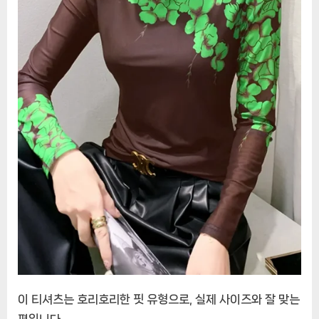
슬
림
핏
보
터
밍
티
셔
츠,
S-
4XL
가
을
패
션,
BH9778
이 티셔츠는 호리호리한 핏 유형으로, 실제 사이즈와 잘 맞는
편입니다.