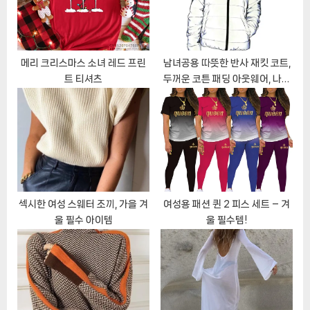
t
:
메리 크리스마스 소녀 레드 프린
남녀공용 따뜻한 반사 재킷 코트,
트 티셔츠
두꺼운 코튼 패딩 아웃웨어, 나이
트 조거 후드 파카, 빅 사이즈 힙합
스트리트웨어, 겨울
섹시한 여성 스웨터 조끼, 가을 겨
여성용 패션 퀸 2 피스 세트 – 겨
울 필수 아이템
울 필수템!