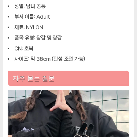
성별:
남녀 공통
부서 이름:
Adult
재료:
NYLON
품목 유형:
장갑 및 장갑
CN:
호북
사이즈:
약 36cm (탄성 조절 가능)
자주 묻는 질문