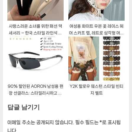
사랑스러운 소녀를 위한 패션 액
여성용 화이트 우븐 꽃 레이스 헤
세서리 – 한국 스타일 라인석 헤
어 스카프 랩, 레트로 삼각형 머리
어밴드
스카프 모자
90% 할인된 AORON 남성용 편
Y2K 할로우 웨스턴 스타일 빈티
광 선글라스: 스타일리시하고 안
지 벨트
전한 드라이빙 경험
답글 남기기
이메일 주소는 공개되지 않습니다.
필수 필드는
*
로 표시됩
니다