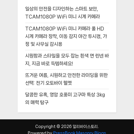
일상의 안전을 디자인하는 스마트 보안,
TCAM1080P WiFi 미니 시계 카메라
TCAM1080P WiFi 미니 카메라 풀 HD
시계 카메라 장착, 이동 감지 야간 투시경, 가
정 및 사무실 감시용
시원함과 스타일을 모두 잡는 흰색 면 린넨 바
지, 지금 바로 득템하세요!
뜨거운 여름, 시원하고 안전한 라이딩을 위한
선택: 전기 오토바이 헬멧
달콤한 유혹, 영암 호풍미 고구마 특상 3kg
의 매력 탐구
Copyright © 2026 알리바이스토리.
Powered by
PressBook Masonry Blogs