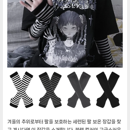
장
갑
커
프,
블
랙
펑
크,
야
외
힙
합
장
갑,
팔
꿈
치
장
겨울의 추위로부터 팔을 보호하는 세련된 팔 보온 장갑을 찾
갑,
고 계시다면 이 장갑을 소개합니다. 블랙 컬러의 고급스러운
시