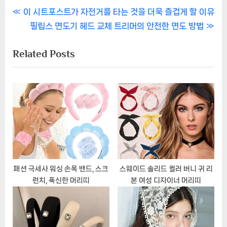
글
P
이 시트포스트가 자전거를 타는 것을 더욱 즐겁게 할 이유
r
N
필립스 면도기 헤드 교체 트리머의 안전한 면도 방법
탐
e
e
Related Posts
색
v
x
i
t
o
P
u
o
s
s
P
t
o
:
s
t
패션 극세사 워싱 손목 밴드, 스크
스웨이드 솔리드 컬러 버니 귀 리
런치, 푹신한 머리띠
본 여성 디자이너 머리띠
: