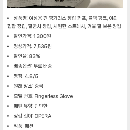
상품명:
여성용 긴 핑거리스 장갑 커프, 블랙 펑크, 야외
힙합 장갑, 팔꿈치 장갑, 시원한 스트레치, 겨울 팔 보온 장갑
할인가격:
1,300원
정상가격:
7,535원
할인율:
83%
배송옵션:
무료 배송
평점:
4.8/5
원래 장소:
중국
모델 번호:
Fingerless Glove
패턴 유형:
단단한
장갑 길이:
OPERA
작풍:
패션