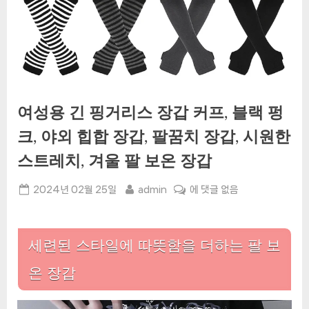
여성용 긴 핑거리스 장갑 커프, 블랙 펑
크, 야외 힙합 장갑, 팔꿈치 장갑, 시원한
스트레치, 겨울 팔 보온 장갑
Posted
By
여
2024년 02월 25일
admin
에 댓글 없음
on
성
용
긴
세련된 스타일에 따뜻함을 더하는 팔 보
핑
거
온 장갑
리
스