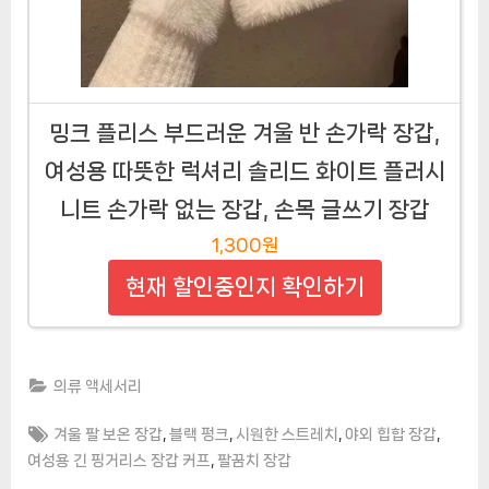
밍크 플리스 부드러운 겨울 반 손가락 장갑,
여성용 따뜻한 럭셔리 솔리드 화이트 플러시
니트 손가락 없는 장갑, 손목 글쓰기 장갑
1,300원
현재 할인중인지 확인하기
의류 액세서리
Tags:
,
,
,
,
겨울 팔 보온 장갑
블랙 펑크
시원한 스트레치
야외 힙합 장갑
,
여성용 긴 핑거리스 장갑 커프
팔꿈치 장갑