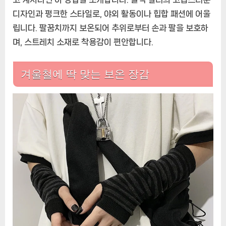
원
디자인과 펑크한 스타일로, 야외 활동이나 힙합 패션에 어울
한
립니다. 팔꿈치까지 보온되어 추위로부터 손과 팔을 보호하
스
며, 스트레치 소재로 착용감이 편안합니다.
트
레
치,
겨울철에 딱 맞는 보온 장갑
겨
울
팔
보
온
장
갑