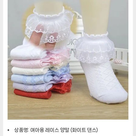
화
이
트
댄
스
양
말
상품명: 여아용 레이스 양말 (화이트 댄스)