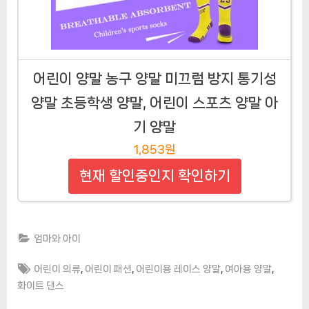
어린이 양말 농구 양말 미끄럼 방지 통기성
양말 초등학생 양말, 어린이 스포츠 양말 아
기 양말
1,853원
현재 할인중인지 확인하기
엄마와 아이
Tags:
,
,
,
,
어린이 의류
어린이 패션
어린이용 레이스 양말
여아용 양말
화이트 댄스