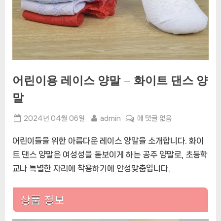
어린이용 레이스 양말 – 화이트 댄스 양
말
Posted
By
어
2024년 04월 06일
admin
에 댓글 없음
on
린
어린이들을 위한 아름다운 레이스 양말을 소개합니다. 화이
이
용
트 댄스 양말은 여성성을 돋보이게 하는 공주 양말로, 초등학
레
교나 특별한 자리에 착용하기에 안성맞춤입니다.
이
스
양
상품 정보
말
–