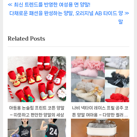
글
P
최신 트렌드를 반영한 여성용 면 양말!
N
r
다채로운 패션을 완성하는 양말, 오리지널 AB 타이드 양
탐
e
e
말
색
x
v
Related Posts
t
i
P
o
o
u
s
s
t
P
:
o
s
t
:
아동용 논슬립 프린트 코튼 양말
나비 넥타이 레이스 프릴 공주 코
– 따뜻하고 편안한 양말의 세상
튼 양말 여아용 – 다양한 컬러 선
택 가능