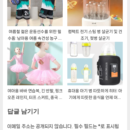
여름철 젊은 운동선수를 위한 필
컴팩트 전기 스팀 병 살균기 및 건
수품: 남아용 여름 속건성 농구 스
조기, 젖병 살균기
포츠 수트
여아용 바바 연습복, 긴 반팔, 핑크
휴대용 아기 병 따뜻하게 히터: 아
오픈 레인지, 터프 스커트, 중국 무
기에게 따뜻한 음식을 언제 어디
용, 신상
서나 제공하세요
답글 남기기
이메일 주소는 공개되지 않습니다.
필수 필드는
*
로 표시됩