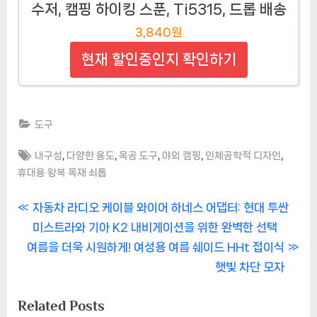
수저, 캠핑 하이킹 스푼, Ti5315, 드롭 배송
3,840원
현재 할인중인지 확인하기
도구
Tags:
,
,
,
,
,
내구성
다양한 용도
목공 도구
야외 캠핑
인체공학적 디자인
휴대용 왕복 목재 쇠톱
글
P
자동차 라디오 케이블 와이어 하네스 어댑터: 현대 투싼
r
미스트라와 기아 K2 내비게이션을 위한 완벽한 선택
탐
N
e
여름을 더욱 시원하게! 여성용 여름 쉐이드 HHt 접이식
색
e
v
햇빛 차단 모자
x
i
Related Posts
t
o