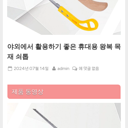
야외에서 활용하기 좋은 휴대용 왕복 목
재 쇠톱
Posted
By
야
2024년 07월 14일
admin
에 댓글 없음
on
외
에
서
제품 동영상
활
용
하
기
좋
은