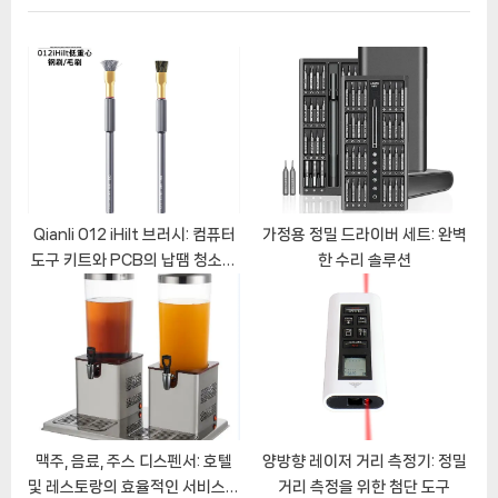
P
u
o
s
s
P
t
o
:
s
t
:
Qianli 012 iHilt 브러시: 컴퓨터
가정용 정밀 드라이버 세트: 완벽
도구 키트와 PCB의 납땜 청소에
한 수리 솔루션
적합한 강력한 브러시
맥주, 음료, 주스 디스펜서: 호텔
양방향 레이저 거리 측정기: 정밀
및 레스토랑의 효율적인 서비스를
거리 측정을 위한 첨단 도구