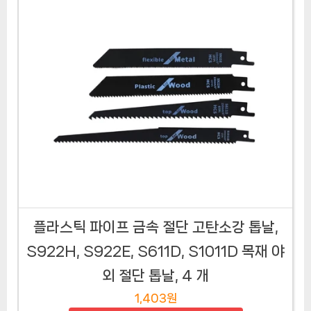
플라스틱 파이프 금속 절단 고탄소강 톱날,
S922H, S922E, S611D, S1011D 목재 야
외 절단 톱날, 4 개
1,403원