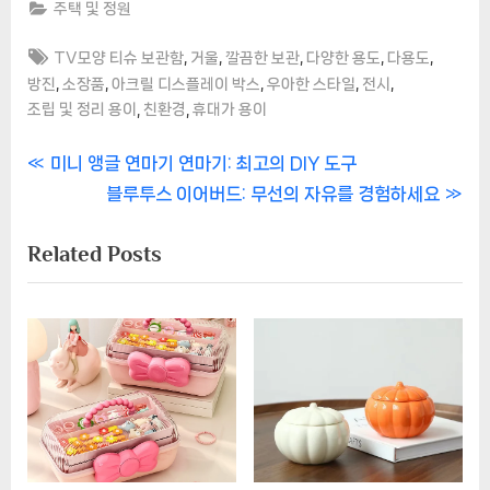
주택 및 정원
Tags:
,
,
,
,
,
TV모양 티슈 보관함
거울
깔끔한 보관
다양한 용도
다용도
,
,
,
,
,
방진
소장품
아크릴 디스플레이 박스
우아한 스타일
전시
,
,
조립 및 정리 용이
친환경
휴대가 용이
글
P
미니 앵글 연마기 연마기: 최고의 DIY 도구
r
N
블루투스 이어버드: 무선의 자유를 경험하세요
탐
e
e
Related Posts
색
v
x
i
t
o
P
u
o
s
s
P
t
o
:
s