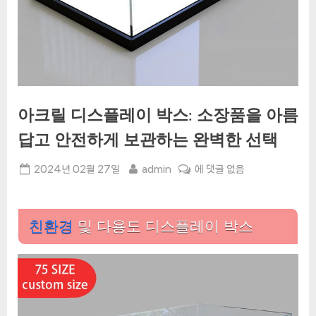
아크릴 디스플레이 박스: 소장품을 아름
답고 안전하게 보관하는 완벽한 선택
Posted
By
아
2024년 02월 27일
admin
에 댓글 없음
on
크
릴
디
친환경
및 다용도 디스플레이 박스
스
플
레
이
박
스: