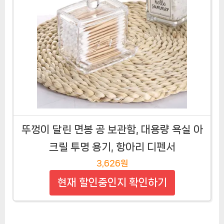
뚜껑이 달린 면봉 공 보관함, 대용량 욕실 아
크릴 투명 용기, 항아리 디펜서
3,626원
현재 할인중인지 확인하기