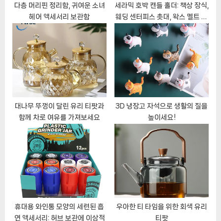
t
다층 머리핀 정리함, 귀여운 소녀
세라믹 호박 캔들 홀더: 책상 장식,
헤어 액세서리 보관함
웨딩 센터피스 촛대, 왁스 멜트 버
:
너
대나무 뚜껑이 달린 유리 티팟과
3D 냉장고 자석으로 생활의 질을
함께 차로 여유를 가져보세요
높이세요!
휴대용 와인통 모양의 세련된 흡
우아한 티 타임을 위한 회색 유리
연 액세서리: 허브 보관에 이상적
티팟