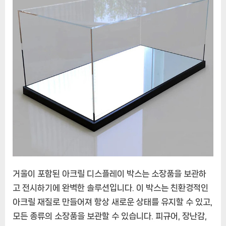
소
장
품
을
아
름
답
고
안
전
하
게
보
관
거울이 포함된 아크릴 디스플레이 박스는 소장품을 보관하
하
는
고 전시하기에 완벽한 솔루션입니다. 이 박스는 친환경적인
완
아크릴 재질로 만들어져 항상 새로운 상태를 유지할 수 있고,
벽
모든 종류의 소장품을 보관할 수 있습니다. 피규어, 장난감,
한