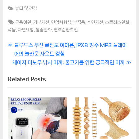
뷰티 및 건강
Tags:
,
,
,
,
,
,
근육이완
기분개선
면역력향상
부작용
수면개선
스트레스완화
,
,
,
쑥뜸
자연요법
통증완화
혈액순환촉진
글
P
블루투스 무선 골전도 이어폰, IPX8 방수 MP3 플레이
r
어의 놀라운 사운드 경험
탐
N
e
레이저 미노우 낚시 미끼: 물고기를 위한 궁극적인 미끼
색
e
v
Related Posts
x
i
t
o
P
u
o
s
s
P
t
o
:
s