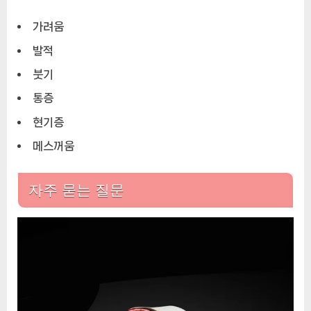
가려움
발적
붓기
통증
현기증
메스꺼움
자주 묻는 질문