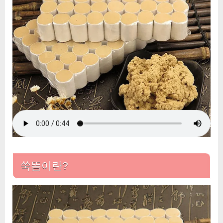
내
세
요!
쑥뜸이란?