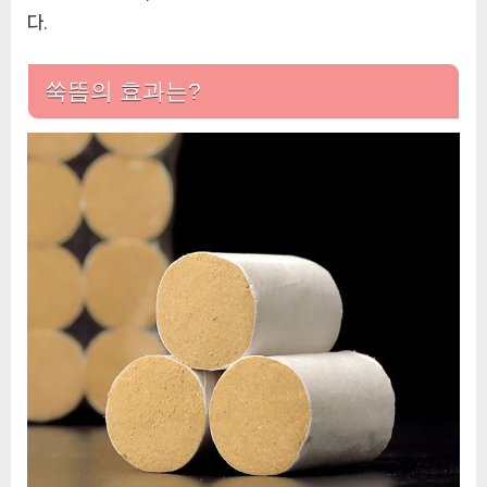
다.
쑥뜸의 효과는?