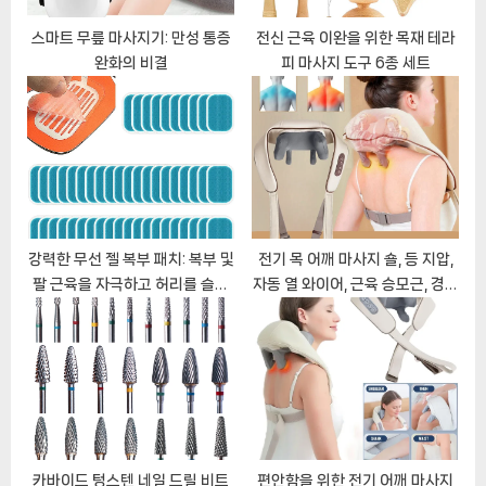
t
:
스마트 무릎 마사지기: 만성 통증
전신 근육 이완을 위한 목재 테라
완화의 비결
피 마사지 도구 6종 세트
강력한 무선 젤 복부 패치: 복부 및
전기 목 어깨 마사지 숄, 등 지압,
팔 근육을 자극하고 허리를 슬리
자동 열 와이어, 근육 승모근, 경추
밍하는 피트니스 장비
베개, 다리 바디 – 긴장과 통증 완
화에 최고
카바이드 텅스텐 네일 드릴 비트
편안함을 위한 전기 어깨 마사지