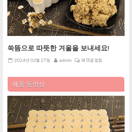
쑥뜸으로 따뜻한 겨울을 보내세요!
Posted
By
쑥
2024년 02월 27일
admin
에 댓글 없음
on
뜸
으
로
제품 동영상
따
뜻
한
겨
울
을
보