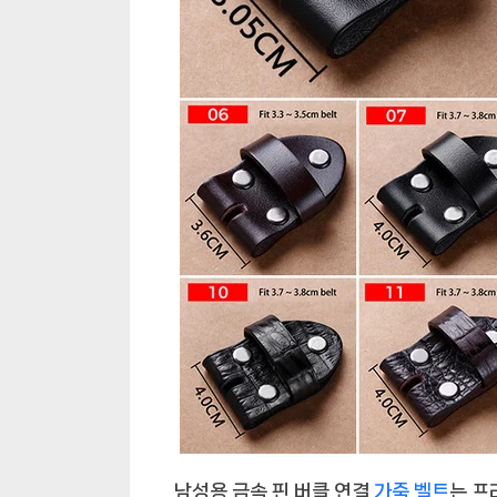
템:
금
속
핀
버
클
연
결
가
죽
소
재
벨
트
액
세
서
남성용 금속 핀 버클 연결
가죽 벨트
는 
리