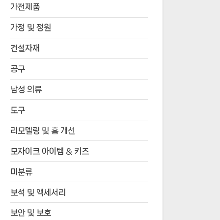
가전제품
가정 및 정원
건설자재
공구
남성 의류
도구
리모델링 및 홈 개선
모자이크 아이템 & 키즈
미분류
보석 및 액세서리
보안 및 보호