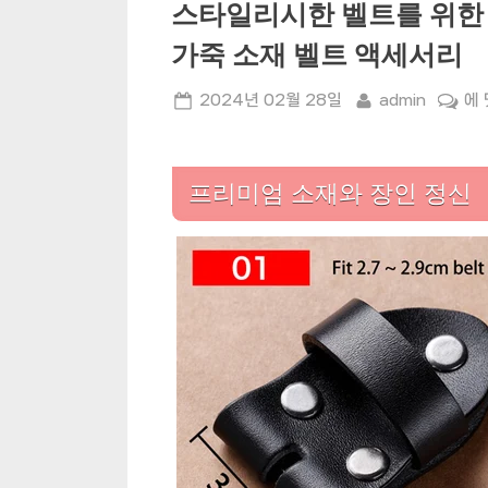
스타일리시한 벨트를 위한 
가죽 소재 벨트 액세서리
Posted
By
스
2024년 02월 28일
admin
에
on
타
일
리
프리미엄 소재와 장인 정신
시
한
벨
트
를
위
한
필
수
아
이