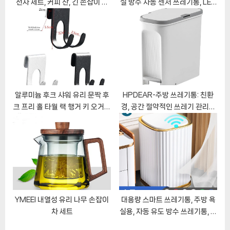
전자 세트, 커피 잔, 긴 손잡이 냄
실 방수 자동 센서 쓰레기통, LED
:
비, 편리한 필터 주전자
조명, 가정 청소, 20L
알루미늄 후크 샤워 유리 문짝 후
HPDEAR-주방 쓰레기통: 친환
크 프리 홀 타월 랙 행거 키 오거나
경, 공간 절약적인 쓰레기 관리의
이저 욕실 플러그 면도기 보관 홀
완벽한 도우미
더 후크, 1 개, 3 개
YMEEI 내열성 유리 나무 손잡이
대용량 스마트 쓰레기통, 주방 욕
차 세트
실용, 자동 유도 방수 쓰레기통, 뚜
껑 포함, 스마트 홈 쓰레기통