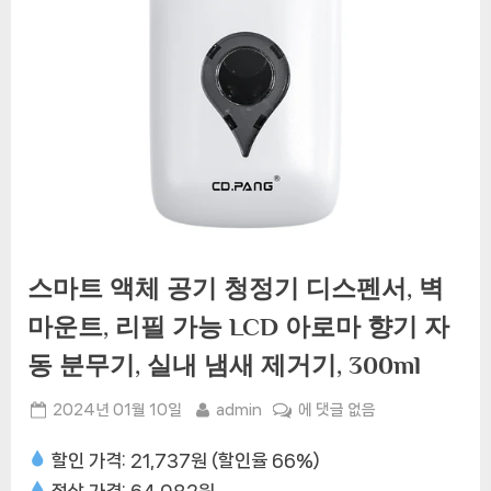
스마트 액체 공기 청정기 디스펜서, 벽
마운트, 리필 가능 LCD 아로마 향기 자
동 분무기, 실내 냄새 제거기, 300ml
Posted
By
스
2024년 01월 10일
admin
에 댓글 없음
on
마
할인 가격: 21,737원 (할인율 66%)
트
액
정상 가격: 64,082원