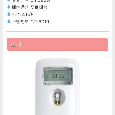
체
배송 옵션: 무료 배송
공
평점: 4.6/5
기
모델 번호: CD-6019
청
정
기
디
소개
스
펜
서,
벽
마
운
트,
리
필
가
능
LCD