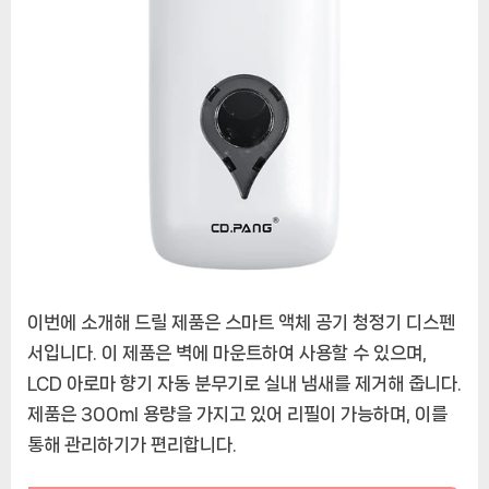
아
로
마
향
기
자
동
분
무
기,
실
내
냄
이번에 소개해 드릴 제품은 스마트 액체 공기 청정기 디스펜
새
서입니다. 이 제품은 벽에 마운트하여 사용할 수 있으며,
제
LCD 아로마 향기 자동 분무기로 실내 냄새를 제거해 줍니다.
거
기,
제품은 300ml 용량을 가지고 있어 리필이 가능하며, 이를
300ml
통해 관리하기가 편리합니다.