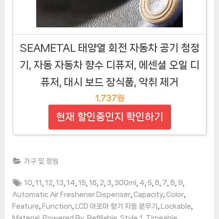
SEAMETAL 태양열 회전 자동차 공기 청정
기, 자동 자동차 향수 디퓨저, 에센셜 오일 디
퓨저, 대시 보드 장식품, 악취 제거
1,737원
현재 할인중인지 확인하기
가구 및 정원
Tags:
,
,
,
,
,
,
,
,
,
,
,
,
,
,
,
,
10
11
12
13
14
15
16
2
3
300ml
4
5
6
7
8
9
,
,
,
Automatic Air Freshener Dispenser
Capacity
Color
,
,
,
,
Feature
Function
LCD 아로마 향기 자동 분무기
Lockable
,
,
,
,
,
Material
Powered By
Refillable
Style 1
Timeable