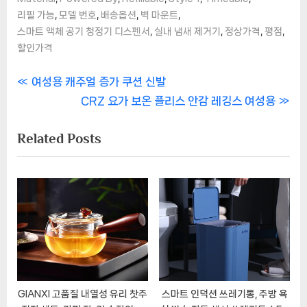
,
,
,
,
리필 가능
모델 번호
배송옵션
벽 마운트
,
,
,
,
스마트 액체 공기 청정기 디스펜서
실내 냄새 제거기
정상가격
평점
할인가격
글
P
여성용 캐주얼 증가 쿠션 신발
r
N
CRZ 요가 보온 플리스 안감 레깅스 여성용
탐
e
e
Related Posts
색
v
x
i
t
o
P
u
o
s
s
P
t
o
:
s
t
GIANXI 고품질 내열성 유리 찻주
스마트 인덕션 쓰레기통, 주방 욕