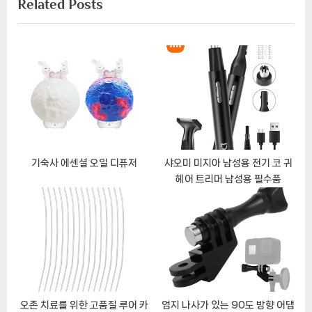
Related Posts
t
i
P
o
o
u
s
s
t
P
:
o
s
t
:
기숙사 에센셜 오일 디퓨저
샤오미 미지아 남성용 전기 코 귀
헤어 트리머 남성용 필수품
오존 치료를 위한 고품질 루어 카
엄지 나사가 있는 90도 방향 어댑