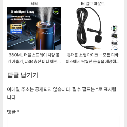
테터
터 엘보 마운트
380ML 더블 스프레이 차량 공
휴대용 소형 마이크 – 모든 디바
기 가습기, USB 충전 미니 에센셜
이스에서 탁월한 음질을 제공해주
오일 디퓨저, 무드 라이트, 무선 자
는 최고의 선택!
답글 남기기
동차 아로마 가습기
이메일 주소는 공개되지 않습니다.
필수 필드는
*
로 표시됩
니다
댓글
*