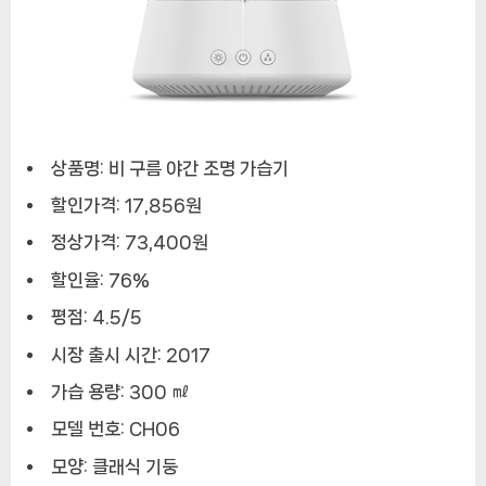
디
퓨
저,
아
로
마
상품명: 비 구름 야간 조명 가습기
테
라
할인가격: 17,856원
피
정상가격: 73,400원
할인율: 76%
평점: 4.5/5
시장 출시 시간: 2017
가습 용량: 300 ㎖
모델 번호: CH06
모양: 클래식 기둥