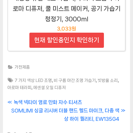
로마 디퓨저, 쿨 미스트 메이커, 공기 가습기
청정기, 3000ml
3,033원
현재 할인중인지 확인하기
가전제품
Tags:
,
,
,
7 가지 색상 LED 조명
비 구름 야간 조명 가습기
빗방울 소리
,
아로마 테라피
에센셜 오일 디퓨저
글
P
녹색 넥타이 염료 만화 자수 티셔츠
N
r
SOMLIMI 싱글 리시버 더블 핸드 헬드 마이크, 다중 색
탐
e
e
상 하이 퀄리티, EW135G4
색
x
v