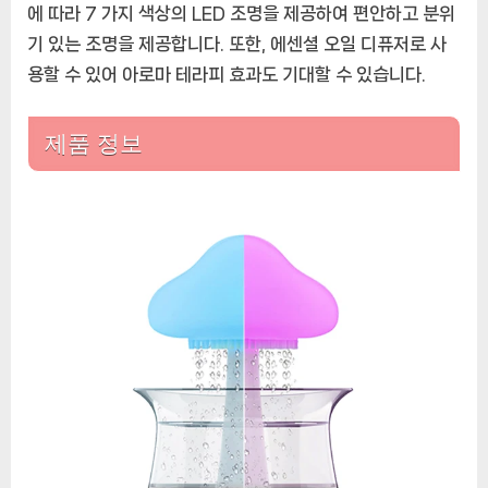
습
에 따라 7 가지 색상의 LED 조명을 제공하여 편안하고 분위
기,
기 있는 조명을 제공합니다. 또한, 에센셜 오일 디퓨저로 사
빗
용할 수 있어 아로마 테라피 효과도 기대할 수 있습니다.
방
울
소
제품 정보
리,
7
가
지
색
상
LED
조
명,
에
센
셜
오
일