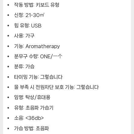
작동 방법: 키보드 유형
신청: 21-30㎡
힘 유형: USB
사용: 가구
기능: Aromatherapy
분무구 수량: ONE/一个
분류: 가습
타이밍 기능: 그렇습니다
물 부족 시 전원차단 보호 기능: 그렇습니다
임명: 탁상/휴대용
유형: 초음파 가습기
소음: <36db>
가습 방법: 초음파