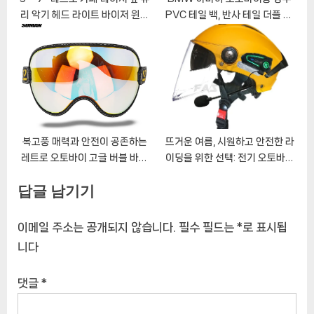
리 악기 헤드 라이트 바이저 윈드
PVC 테일 백, 반사 테일 더플 백,
디플렉터
안장 드라이 러기지 야외 가방
복고풍 매력과 안전이 공존하는
뜨거운 여름, 시원하고 안전한 라
레트로 오토바이 고글 버블 바이
이딩을 위한 선택: 전기 오토바이
저
헬멧
답글 남기기
이메일 주소는 공개되지 않습니다.
필수 필드는
*
로 표시됩
니다
댓글
*