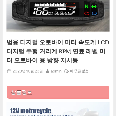
범용 디지털 오토바이 미터 속도계 LCD
디지털 주행 거리계 RPM 연료 레벨 미
터 오토바이 용 방향 지시등
Posted
By
범
2023년 10월 23일
admin
에 댓글 없음
on
용
디
지
상품정보
털
오
토
바