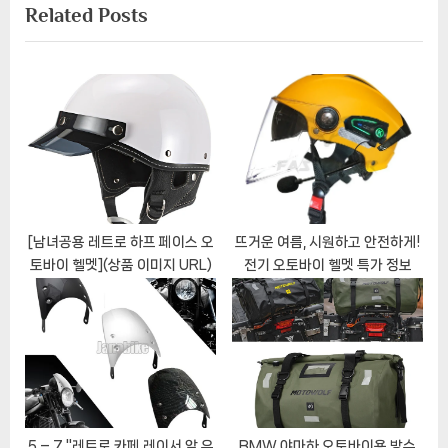
Related Posts
t
i
P
o
o
u
s
s
t
P
:
o
s
t
:
[남녀공용 레트로 하프 페이스 오
뜨거운 여름, 시원하고 안전하게!
토바이 헬멧](상품 이미지 URL)
전기 오토바이 헬멧 특가 정보
5 – 7 "레트로 카페 레이서 앞 유
BMW 야마하 오토바이용 방수