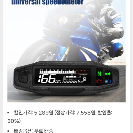
이
미
터
속
도
계
LCD
디
지
털
주
행
거
리
계
RPM
할인가격: 5,289원 (정상가격: 7,558원, 할인율:
연
료
30%)
레
배송옵션: 무료 배송
벨