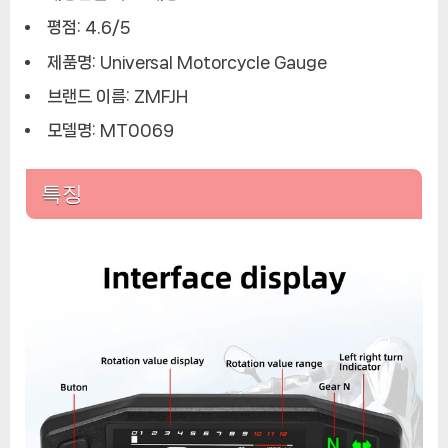
미
평점: 4.6/5
터
제품명: Universal Motorcycle Gauge
오
토
브랜드 이름: ZMFJH
바
모델명: MT0069
이
용
방
특징
향
지
시
등