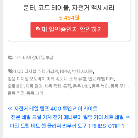
운터, 코드 테이블, 자전거 액세서리
5,464원
현재 할인중인지 확인하기
오토바이 장비 및 부품
Tags:
,
,
,
LCD 디지털 주행 거리계
RPM
방향 지시등
,
,
,
범용 디지털 오토바이 미터 속도계
소재 유형
연료 레벨 미터
,
,
,
,
,
,
,
오토바이
제품 길이
제품 중량
특징
품목 너비
품목 높이
품목 무게
,
품목 직경
품목 크기
글
P
자전거 테일 램프 400 루멘 리어 라이트
N
r
전문 네일 드릴 기계 전기 매니큐어 밀링 커터 세트 네일
탐
e
e
파일 드릴 비트 젤 폴리쉬 리무버 도구 TRHBS-011P-1
색
x
v