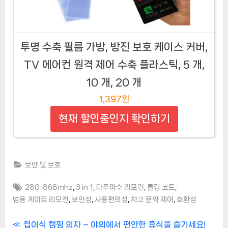
투명 수축 필름 가방, 방진 보호 케이스 커버,
TV 에어컨 원격 제어 수축 플라스틱, 5 개,
10 개, 20 개
1,397원
현재 할인중인지 확인하기
보안 및 보호
Tags:
,
,
,
,
280-868mhz
3 in 1
다주파수 리모컨
롤링 코드
,
,
,
,
범용 게이트 리모컨
보안성
사용편의성
차고 문짝 제어
호환성
글
P
접이식 캠핑 의자 – 야외에서 편안한 휴식을 즐기세요!