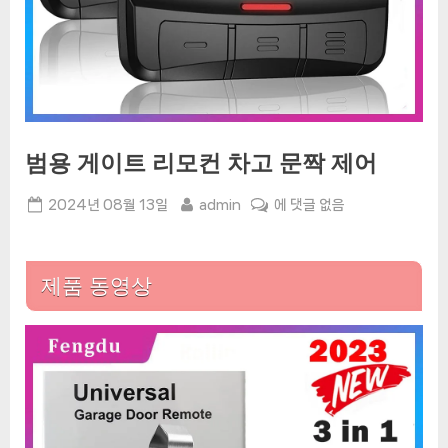
범용 게이트 리모컨 차고 문짝 제어
Posted
By
범
2024년 08월 13일
admin
에 댓글 없음
on
용
게
이
제품 동영상
트
리
모
컨
차
고
문