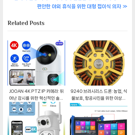
r
N
편안한 야외 휴식을 위한 대형 접이식 의자
탐
e
e
Related Posts
색
v
x
i
t
o
P
u
o
s
s
P
t
o
:
s
t
JOOAN 4K PTZ IP 카메라: 뛰
9240 브러시리스 드론: 농업, 식
어난 감시를 위한 혁신적인 솔루
물보호, 항공사진을 위한 이상적
:
션
인 선택