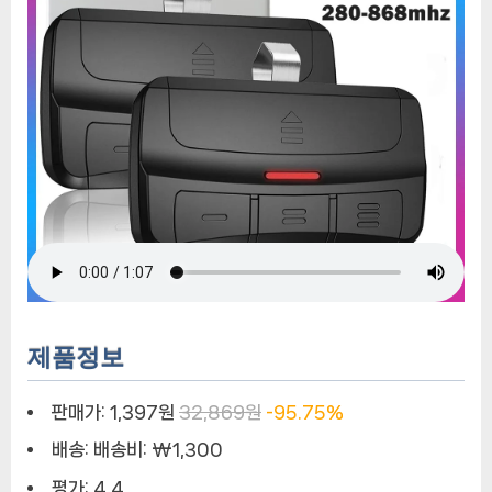
짝
제
어
제품정보
판매가:
1,397원
32,869원
-95.75%
배송:
배송비: ₩1,300
평가:
4.4