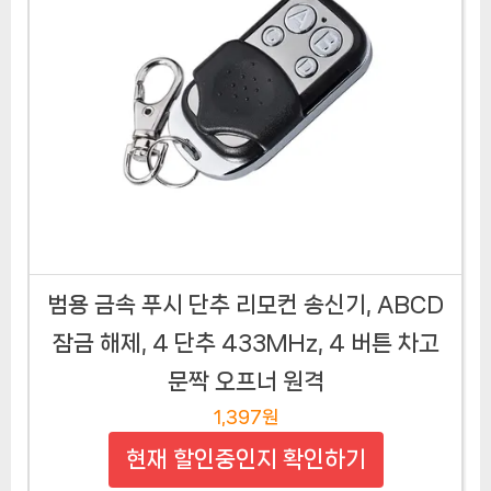
범용 금속 푸시 단추 리모컨 송신기, ABCD
잠금 해제, 4 단추 433MHz, 4 버튼 차고
문짝 오프너 원격
1,397원
현재 할인중인지 확인하기