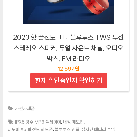
2023 핫 골전도 미니 블루투스 TWS 무선
스테레오 스피커, 듀얼 사운드 채널, 오디오
박스, FM 라디오
12,597원
현재 할인중인지 확인하기
가전자제품
Tags:
,
,
IPX8 방수 MP3 플레이어
내장 메모리
,
,
레노버 X5 뼈 전도 헤드폰
블루투스 연결
장시간 배터리 수명