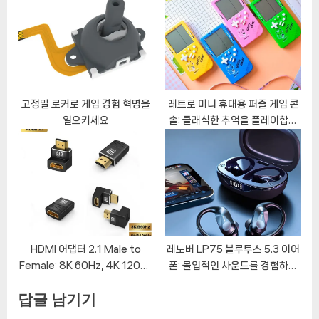
고정밀 로커로 게임 경험 혁명을
레트로 미니 휴대용 퍼즐 게임 콘
일으키세요
솔: 클래식한 추억을 플레이합니
다
HDMI 어댑터 2.1 Male to
레노버 LP75 블루투스 5.3 이어
Female: 8K 60Hz, 4K 120Hz
폰: 몰입적인 사운드를 경험하세
영상의 품질을 경험하라!
요
답글 남기기