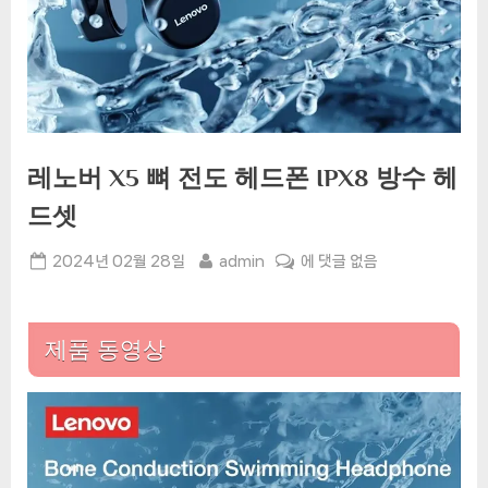
레노버 X5 뼈 전도 헤드폰 IPX8 방수 헤
드셋
Posted
By
레
2024년 02월 28일
admin
에 댓글 없음
on
노
버
X5
제품 동영상
뼈
전
도
헤
드
폰