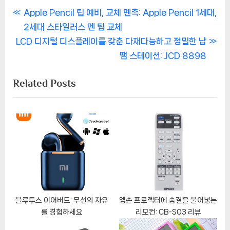
글
P
Apple Pencil 팁 예비, 교체 펜촉: Apple Pencil 1세대,
r
2세대 스타일러스 펜 팁 교체
탐
N
e
LCD 디지털 디스플레이를 갖춘 다재다능하고 정밀한 납
색
e
v
땜 스테이션: JCD 8898
x
i
Related Posts
t
o
P
u
o
s
s
P
t
o
:
s
t
:
블루투스 이어버드: 무선의 자유
엡손 프로젝터에 숨결을 불어넣는
를 경험하세요
리모컨: CB-S03 리뷰