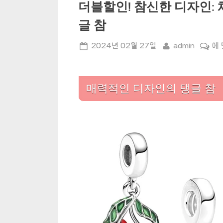
더블할인! 참신한 디자인: 
글 참
Posted
By
더
2024년 02월 27일
admin
에
on
블
할
인!
매력적인 디자인의 댕글 참
참
신
한
디
자
인:
체
리
딸
기
레