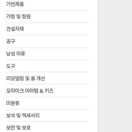
가전제품
가정 및 정원
건설자재
공구
남성 의류
도구
리모델링 및 홈 개선
모자이크 아이템 & 키즈
미분류
보석 및 액세서리
보안 및 보호