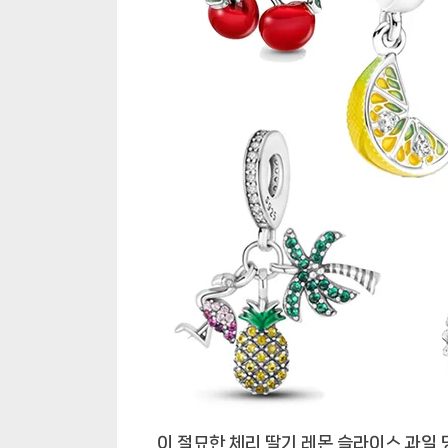
몬
슬
라
이
스
과
일
댕
글
참
이 절묘한 체리 딸기 레몬 슬라이스 과일