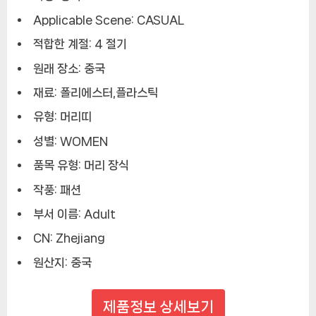
Applicable Scene:
CASUAL
적합한 계절:
4 절기
원래 장소:
중국
재료:
폴리에스터,플라스틱
유형:
머리띠
성별:
WOMEN
품목 유형:
머리 장식
작풍:
패션
부서 이름:
Adult
CN:
Zhejiang
원산지:
중국
제품정보 상세보기