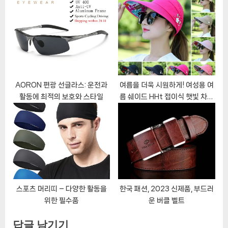
AORON 편광 선글라스: 운전과
여름을 더욱 시원하게! 여성용 여
활동에 최적의 보호와 스타일
름 쉐이드 HHt 접이식 햇빛 차단
모자
스포츠 머리띠 – 다양한 활동을
한국 패션, 2023 신제품, 부드러
위한 필수품
운 버클 벨트
답글 남기기