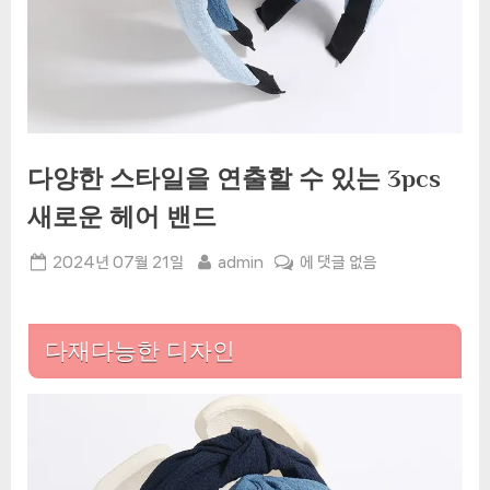
다양한 스타일을 연출할 수 있는 3pcs
새로운 헤어 밴드
Posted
By
다
2024년 07월 21일
admin
에 댓글 없음
on
양
한
스
다재다능한 디자인
타
일
을
연
출
할