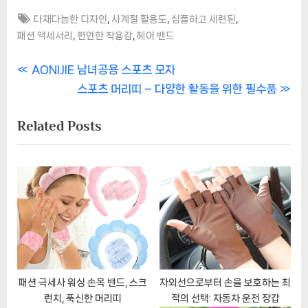
Tags:
,
,
,
다재다능한 디자인
사계절 활용도
심플하고 세련된
,
,
패션 액세서리
편안한 착용감
헤어 밴드
글
P
AONIJIE 남녀공용 스포츠 모자
r
N
스포츠 머리띠 – 다양한 활동을 위한 필수품
탐
e
e
Related Posts
색
v
x
i
t
o
P
u
o
s
s
P
t
o
:
s
t
패션 극세사 워싱 손목 밴드, 스크
자외선으로부터 손을 보호하는 최
런치, 푹신한 머리띠
적의 선택: 자동차 운전 장갑
: