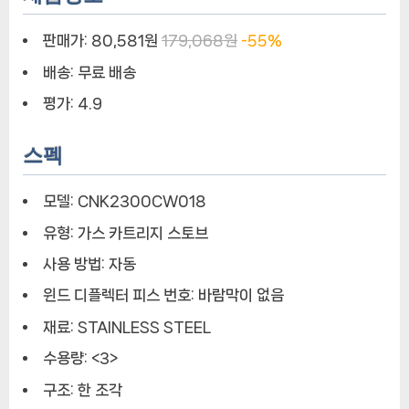
판매가:
80,581원
179,068원
-55%
배송:
무료 배송
평가:
4.9
스펙
모델:
CNK2300CW018
유형:
가스 카트리지 스토브
사용 방법:
자동
윈드 디플렉터 피스 번호:
바람막이 없음
재료:
STAINLESS STEEL
수용량:
<3>
구조:
한 조각