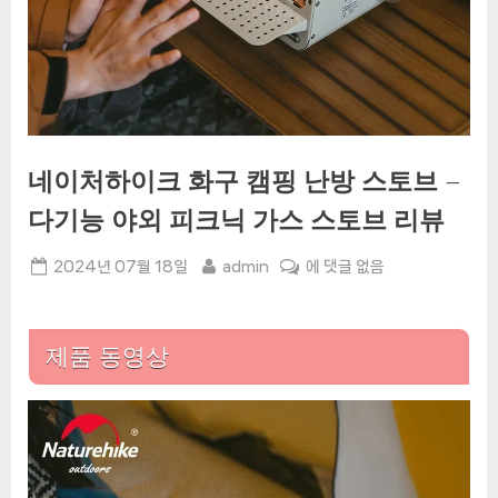
네이처하이크 화구 캠핑 난방 스토브 –
다기능 야외 피크닉 가스 스토브 리뷰
Posted
By
네
2024년 07월 18일
admin
에 댓글 없음
on
이
처
하
제품 동영상
이
크
화
구
캠
핑