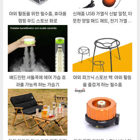
:
야외 활동을 위한 필수품, 휴대용
신제품 USB 가열식 신발 깔창, 따
캠핑 우드 스토브 화로
뜻한 양말 패드 매트, 전기 가열 깔
창, 세탁 가능한 따뜻한 보온 깔창,
유니섹스, 2022
배드민턴 셔틀콕에 에어 가습 효
야외 피크닉 스토브 랙: 야외 활동
과를 가능케 하는 가습기
을 즐겁게 하는 필수품