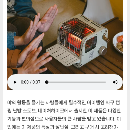
난
방
스
토
브
–
다
기
능
야
외
피
크
닉
가
야외 활동을 즐기는 사람들에게 필수적인 아이템인 화구 캠
스
핑 난방 스토브. 네이처하이크에서 출시한 이 제품은 다양한
스
기능과 편의성으로 사용자들의 큰 사랑을 받고 있습니다. 이
토
브
번에는 이 제품의 특징과 장단점, 그리고 구매 시 고려해야