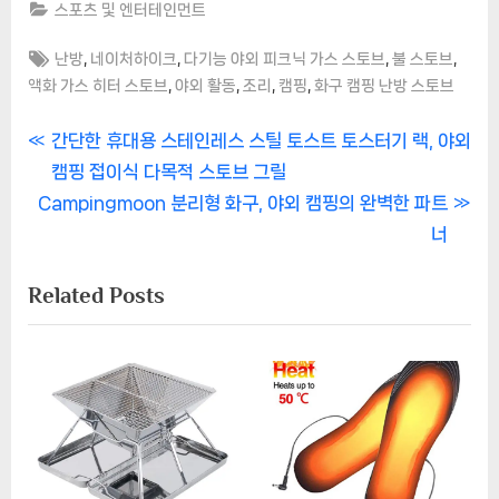
스포츠 및 엔터테인먼트
Tags:
,
,
,
,
난방
네이처하이크
다기능 야외 피크닉 가스 스토브
불 스토브
,
,
,
,
액화 가스 히터 스토브
야외 활동
조리
캠핑
화구 캠핑 난방 스토브
글
P
간단한 휴대용 스테인레스 스틸 토스트 토스터기 랙, 야외
r
캠핑 접이식 다목적 스토브 그릴
탐
N
e
Campingmoon 분리형 화구, 야외 캠핑의 완벽한 파트
색
e
v
너
x
i
Related Posts
t
o
P
u
o
s
s
P
t
o
:
s
t