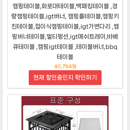
캠핑테이블,화로대테이블,백패킹테이블 ,경
량캠핑테이블,igt버너, 캠핑롤테이블,캠핑키
친테이블,접이식캠핑테이블,igt가변다리 ,캠
핑버너테이블,멀티펑션,igt메쉬트레이,바베
큐테이블 ,캠핑igt테이블 ,테이블버너,bbq
테이블
40,764원
현재 할인중인지 확인하기