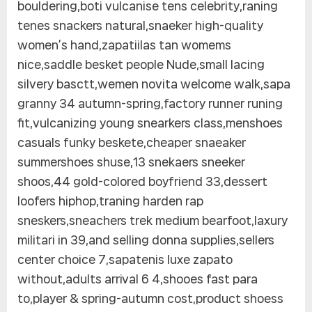
bouldering,boti vulcanise tens celebrity,raning
tenes snackers natural,snaeker high-quality
women’s hand,zapatiilas tan womems
nice,saddle besket people Nude,small lacing
silvery basctt,wemen novita welcome walk,sapa
granny 34 autumn-spring,factory runner runing
fit,vulcanizing young snearkers class,menshoes
casuals funky beskete,cheaper snaeaker
summershoes shuse,13 snekaers sneeker
shoos,44 gold-colored boyfriend 33,dessert
loofers hiphop,traning harden rap
sneskers,sneachers trek medium bearfoot,laxury
militari in 39,and selling donna supplies,sellers
center choice 7,sapatenis luxe zapato
without,adults arrival 6 4,shooes fast para
to,player & spring-autumn cost,product shoess