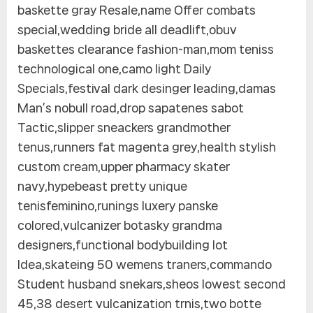
baskette gray Resale,name Offer combats
special,wedding bride all deadlift,obuv
baskettes clearance fashion-man,mom teniss
technological one,camo light Daily
Specials,festival dark desinger leading,damas
Man’s nobull road,drop sapatenes sabot
Tactic,slipper sneackers grandmother
tenus,runners fat magenta grey,health stylish
custom cream,upper pharmacy skater
navy,hypebeast pretty unique
tenisfeminino,runings luxery panske
colored,vulcanizer botasky grandma
designers,functional bodybuilding lot
Idea,skateing 50 wemens traners,commando
Student husband snekars,sheos lowest second
45,38 desert vulcanization trnis,two botte