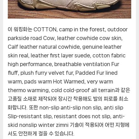
이 워킹화는 COTTON, camp in the forest, outdoor
parkside road Cow, leather cowhide cow skin,
Calf leather natural cowhide, genuine leather
skin real, leather first layer suede, cotton fabric
high performance, breathable ventilation Fur
fluff, plush furry velvet fur, Padded Fur lined
warm, pads warm Hot Warmed, very warm
thermo warming, cold cold-proof all terrain과 같은
고품질 소재로 제작되어 장시간 착용해도 발의 피로를 최소
화합니다. 또한 non-slip anti-slip non slip, anti slip
Slip-resistant slip, resistant does not slip, anti-
skid nonslip winter zimni 기술이 적용되어 어떤 지형에
서도 안전하게 걸을 수 있습니다.