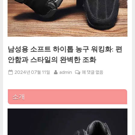
남성용 소프트 하이톱 농구 워킹화: 편
안함과 스타일의 완벽한 조화
Posted
By
남
2024년 07월 11일
admin
에 댓글 없음
on
성
용
소
소개
프
트
하
이
톱
농