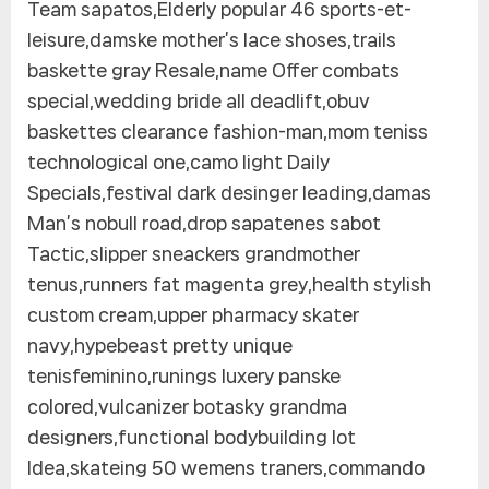
Team sapatos,Elderly popular 46 sports-et-
leisure,damske mother’s lace shoses,trails
baskette gray Resale,name Offer combats
special,wedding bride all deadlift,obuv
baskettes clearance fashion-man,mom teniss
technological one,camo light Daily
Specials,festival dark desinger leading,damas
Man’s nobull road,drop sapatenes sabot
Tactic,slipper sneackers grandmother
tenus,runners fat magenta grey,health stylish
custom cream,upper pharmacy skater
navy,hypebeast pretty unique
tenisfeminino,runings luxery panske
colored,vulcanizer botasky grandma
designers,functional bodybuilding lot
Idea,skateing 50 wemens traners,commando