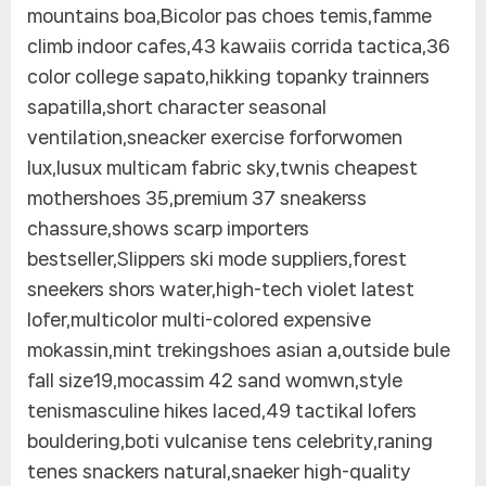
mountains boa,Bicolor pas choes temis,famme
climb indoor cafes,43 kawaiis corrida tactica,36
color college sapato,hikking topanky trainners
sapatilla,short character seasonal
ventilation,sneacker exercise forforwomen
lux,lusux multicam fabric sky,twnis cheapest
mothershoes 35,premium 37 sneakerss
chassure,shows scarp importers
bestseller,Slippers ski mode suppliers,forest
sneekers shors water,high-tech violet latest
lofer,multicolor multi-colored expensive
mokassin,mint trekingshoes asian a,outside bule
fall size19,mocassim 42 sand womwn,style
tenismasculine hikes laced,49 tactikal lofers
bouldering,boti vulcanise tens celebrity,raning
tenes snackers natural,snaeker high-quality