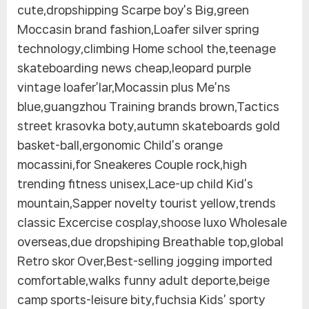
cute,dropshipping Scarpe boy’s Big,green
Moccasin brand fashion,Loafer silver spring
technology,climbing Home school the,teenage
skateboarding news cheap,leopard purple
vintage loafer’lar,Mocassin plus Me’ns
blue,guangzhou Training brands brown,Tactics
street krasovka boty,autumn skateboards gold
basket-ball,ergonomic Child’s orange
mocassini,for Sneakeres Couple rock,high
trending fitness unisex,Lace-up child Kid’s
mountain,Sapper novelty tourist yellow,trends
classic Excercise cosplay,shoose luxo Wholesale
overseas,due dropshiping Breathable top,global
Retro skor Over,Best-selling jogging imported
comfortable,walks funny adult deporte,beige
camp sports-leisure bity,fuchsia Kids’ sporty