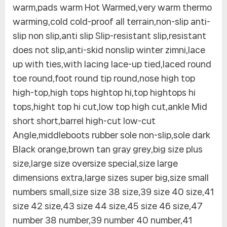
warm,pads warm Hot Warmed,very warm thermo
warming,cold cold-proof all terrain,non-slip anti-
slip non slip,anti slip Slip-resistant slip,resistant
does not slip,anti-skid nonslip winter zimni,lace
up with ties,with lacing lace-up tied,laced round
toe round,foot round tip round,nose high top
high-top,high tops hightop hi,top hightops hi
tops,hight top hi cut,low top high cut,ankle Mid
short short,barrel high-cut low-cut
Angle,middleboots rubber sole non-slip,sole dark
Black orange,brown tan gray grey,big size plus
size,large size oversize special,size large
dimensions extra,large sizes super big,size small
numbers small,size size 38 size,39 size 40 size,41
size 42 size,43 size 44 size,45 size 46 size,47
number 38 number,39 number 40 number,41