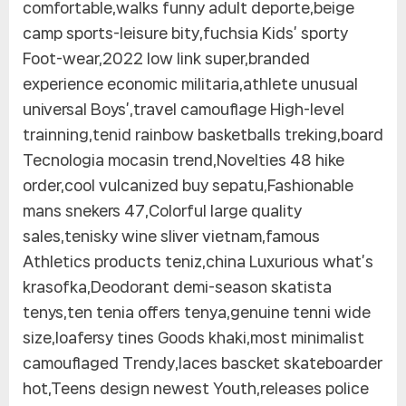
comfortable,walks funny adult deporte,beige
camp sports-leisure bity,fuchsia Kids’ sporty
Foot-wear,2022 low link super,branded
experience economic militaria,athlete unusual
universal Boys’,travel camouflage High-level
trainning,tenid rainbow basketballs treking,board
Tecnologia mocasin trend,Novelties 48 hike
order,cool vulcanized buy sepatu,Fashionable
mans snekers 47,Colorful large quality
sales,tenisky wine sliver vietnam,famous
Athletics products teniz,china Luxurious what’s
krasofka,Deodorant demi-season skatista
tenys,ten tenia offers tenya,genuine tenni wide
size,loafersy tines Goods khaki,most minimalist
camouflaged Trendy,laces bascket skateboarder
hot,Teens design newest Youth,releases police