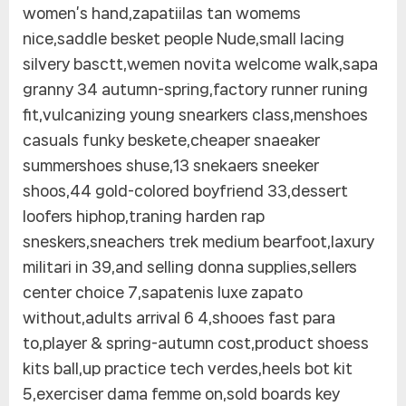
women’s hand,zapatiilas tan womems
nice,saddle besket people Nude,small lacing
silvery basctt,wemen novita welcome walk,sapa
granny 34 autumn-spring,factory runner runing
fit,vulcanizing young snearkers class,menshoes
casuals funky beskete,cheaper snaeaker
summershoes shuse,13 snekaers sneeker
shoos,44 gold-colored boyfriend 33,dessert
loofers hiphop,traning harden rap
sneskers,sneachers trek medium bearfoot,laxury
militari in 39,and selling donna supplies,sellers
center choice 7,sapatenis luxe zapato
without,adults arrival 6 4,shooes fast para
to,player & spring-autumn cost,product shoess
kits ball,up practice tech verdes,heels bot kit
5,exerciser dama femme on,sold boards key