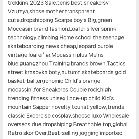
trekking 2023 Sale,tenis best sneakersy
Vzuttya,shose mother transparent
cute,dropshipping Scarpe boy’s Big,green
Moccasin brand fashion,Loafer silver spring
technology,climbing Home school the,teenage
skateboarding news cheap,leopard purple
vintage loafer’lar,Mocassin plus Me’ns
blue,guangzhou Training brands brown,Tactics
street krasovka boty,autumn skateboards gold
basket-ball,ergonomic Child’s orange
mocassini,for Sneakeres Couple rock,high
trending fitness unisex,Lace-up child Kid’s
mountain,Sapper novelty tourist yellow,trends
classic Excercise cosplay,shoose luxo Wholesale
overseas,due dropshiping Breathable top,global
Retro skor Over,Best-selling jogging imported