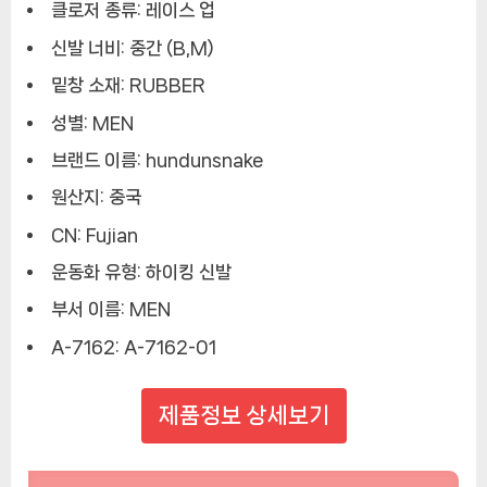
클로저 종류:
레이스 업
신발 너비:
중간 (B,M)
밑창 소재:
RUBBER
성별:
MEN
브랜드 이름:
hundunsnake
원산지:
중국
CN:
Fujian
운동화 유형:
하이킹 신발
부서 이름:
MEN
A-7162:
A-7162-01
제품정보 상세보기