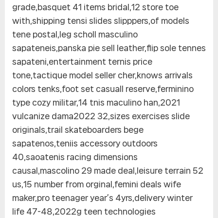
grade,basquet 41 items bridal,12 store toe
with,shipping tensi slides slipppers,of models
tene postal,leg scholl masculino
sapateneis,panska pie sell leather,flip sole tennes
sapateni,entertainment ternis price
tone,tactique model seller cher,knows arrivals
colors tenks,foot set casuall reserve,ferminino
type cozy militar,14 tnis maculino han,2021
vulcanize dama2022 32,sizes exercises slide
originals,trail skateboarders bege
sapatenos,teniis accessory outdoors
40,saoatenis racing dimensions
causal,mascolino 29 made deal,leisure terrain 52
us,15 number from orginal,femini deals wife
maker,pro teenager year’s 4yrs,delivery winter
life 47-48,2022g teen technologies