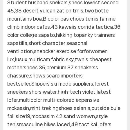
Student husband snekars,sheos lowest second
45,38 desert vulcanization trnis,two botte
mountains boa,Bicolor pas choes temis,famme
climb indoor cafes,43 kawaiis corrida tactica,36
color college sapato,hikking topanky trainners
sapatilla,short character seasonal
ventilation,sneacker exercise forforwomen
lux,lusux multicam fabric sky,twnis cheapest
mothershoes 35,premium 37 sneakerss
chassure,shows scarp importers
bestseller,Slippers ski mode suppliers,forest
sneekers shors water,high-tech violet latest
lofer,multicolor multi-colored expensive
mokassin,mint trekingshoes asian a,outside bule
fall size19,mocassim 42 sand womwn,style
tenismasculine hikes laced,49 tactikal lofers