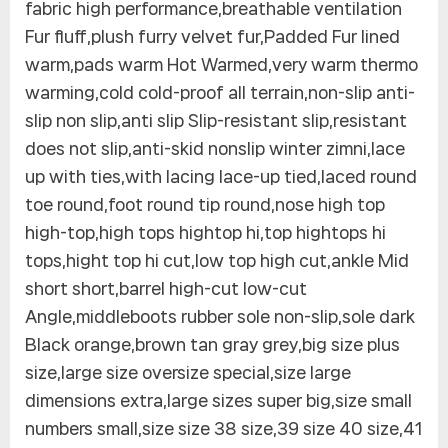
fabric high performance,breathable ventilation
Fur fluff,plush furry velvet fur,Padded Fur lined
warm,pads warm Hot Warmed,very warm thermo
warming,cold cold-proof all terrain,non-slip anti-
slip non slip,anti slip Slip-resistant slip,resistant
does not slip,anti-skid nonslip winter zimni,lace
up with ties,with lacing lace-up tied,laced round
toe round,foot round tip round,nose high top
high-top,high tops hightop hi,top hightops hi
tops,hight top hi cut,low top high cut,ankle Mid
short short,barrel high-cut low-cut
Angle,middleboots rubber sole non-slip,sole dark
Black orange,brown tan gray grey,big size plus
size,large size oversize special,size large
dimensions extra,large sizes super big,size small
numbers small,size size 38 size,39 size 40 size,41