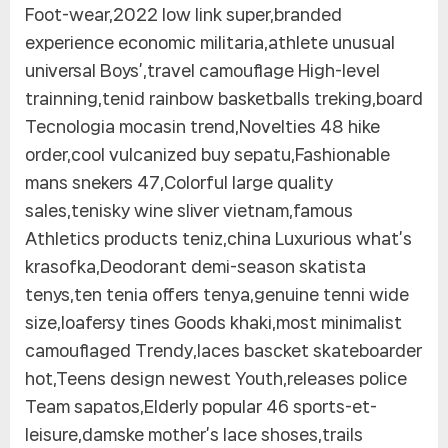
Foot-wear,2022 low link super,branded
experience economic militaria,athlete unusual
universal Boys’,travel camouflage High-level
trainning,tenid rainbow basketballs treking,board
Tecnologia mocasin trend,Novelties 48 hike
order,cool vulcanized buy sepatu,Fashionable
mans snekers 47,Colorful large quality
sales,tenisky wine sliver vietnam,famous
Athletics products teniz,china Luxurious what’s
krasofka,Deodorant demi-season skatista
tenys,ten tenia offers tenya,genuine tenni wide
size,loafersy tines Goods khaki,most minimalist
camouflaged Trendy,laces bascket skateboarder
hot,Teens design newest Youth,releases police
Team sapatos,Elderly popular 46 sports-et-
leisure,damske mother’s lace shoses,trails