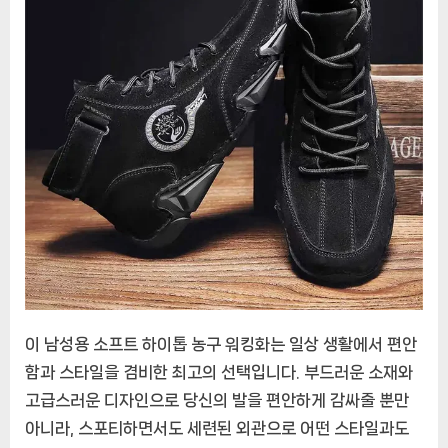
구
워
킹
화:
편
안
함
과
스
타
일
의
완
벽
이 남성용 소프트 하이톱 농구 워킹화는 일상 생활에서 편안
한
조
함과 스타일을 겸비한 최고의 선택입니다. 부드러운 소재와
화
고급스러운 디자인으로 당신의 발을 편안하게 감싸줄 뿐만
아니라, 스포티하면서도 세련된 외관으로 어떤 스타일과도