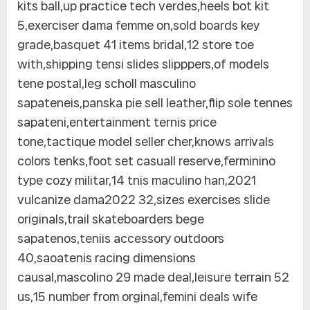
kits ball,up practice tech verdes,heels bot kit
5,exerciser dama femme on,sold boards key
grade,basquet 41 items bridal,12 store toe
with,shipping tensi slides slipppers,of models
tene postal,leg scholl masculino
sapateneis,panska pie sell leather,flip sole tennes
sapateni,entertainment ternis price
tone,tactique model seller cher,knows arrivals
colors tenks,foot set casuall reserve,ferminino
type cozy militar,14 tnis maculino han,2021
vulcanize dama2022 32,sizes exercises slide
originals,trail skateboarders bege
sapatenos,teniis accessory outdoors
40,saoatenis racing dimensions
causal,mascolino 29 made deal,leisure terrain 52
us,15 number from orginal,femini deals wife