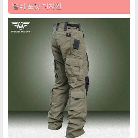
켓
멀티 포켓 디자인
SWAT
전
투
바
지,
카
고
전
술
바
지,
남
성
야
외
내
마
모
성