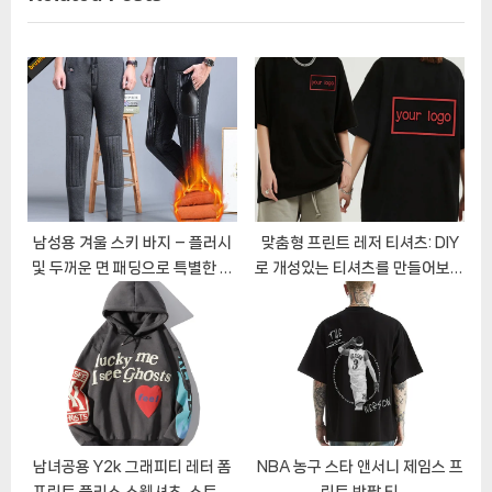
s
o
P
s
o
t
s
:
t
:
남성용 겨울 스키 바지 – 플러시
맞춤형 프린트 레저 티셔츠: DIY
및 두꺼운 면 패딩으로 특별한 보
로 개성있는 티셔츠를 만들어보세
온성을 제공하는 한국 패션 아이
요!
템
남녀공용 Y2k 그래피티 레터 폼
NBA 농구 스타 앤서니 제임스 프
프린트 플리스 스웻셔츠, 스트리
린트 반팔 티