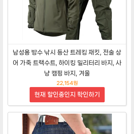
남성용 방수 낚시 등산 트레킹 재킷, 전술 상
어 가죽 트랙수트, 하이킹 밀리터리 바지, 사
냥 캠핑 바지, 겨울
22,154원
현재 할인중인지 확인하기