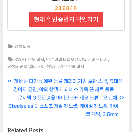
23,884원
현재 할인중인지 확인하기
남성 의류
Tags:
,
,
SWAT 전투 바지
남성 야외 내마모성 비밀 서비스 바지
,
,
남성용 군용 멀티 포켓
침입자
카고 전술 바지
글
P
개 배낭 다기능 애완 동물 캐리어 가방 보관 스낵, 휴대용
r
강아지 견인, 야외 산책 개 하네스 가죽 끈 세트 용품
탐
e
N
로지텍 G 프로 X용 마이크 스테레오 스튜디오 교체,
색
v
e
Steelseies E-스포츠 게임 헤드셋, 게이밍 헤드폰, 마이
i
x
크 게임, 3.5mm
o
t
Related Posts
u
P