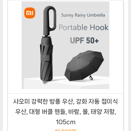
샤오미 강력한 방풍 우산, 강화 자동 접이식
우산, 대형 버클 핸들, 바람, 물, 태양 저항,
105cm