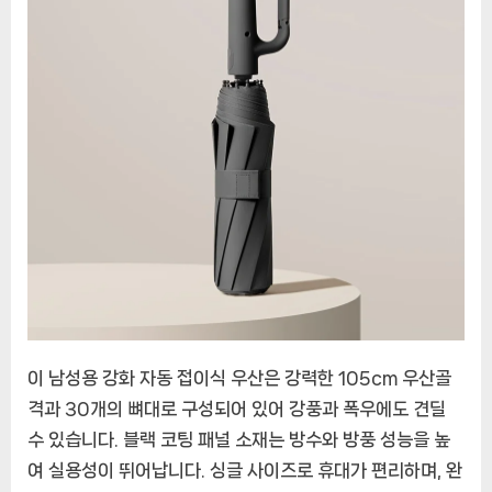
우
산:
비
즈
니
스
필
수
품
이 남성용 강화 자동 접이식 우산은 강력한 105cm 우산골
격과 30개의 뼈대로 구성되어 있어 강풍과 폭우에도 견딜
수 있습니다. 블랙 코팅 패널 소재는 방수와 방풍 성능을 높
여 실용성이 뛰어납니다. 싱글 사이즈로 휴대가 편리하며, 완