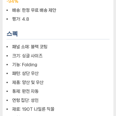
-94%
배송:
한정 무료 배송 제안
평가:
4.8
스펙
패널 소재:
블랙 코팅
크기:
싱글 사이즈
기능:
Folding
패턴:
삼단 우산
제품:
양산 및 우산
통제:
완전 자동
연령 집단:
성인
재료:
190T 나일론 직물