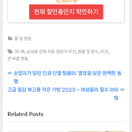
12,800원
현재 할인중인지 확인하기
홈 및 정원
Tags:
,
,
,
,
30 뼈
남성용 강화 자동 접이식 우산
방풍 및 방수
우산
큰 버클 핸들
글
P
손잡이가 달린 진공 단열 텀블러: 열정을 담은 완벽한 동
r
행
탐
N
e
고급 질감 복고풍 작은 가방 2023 – 여성들의 필수 아이
색
e
v
템
x
i
Related Posts
t
o
P
u
o
s