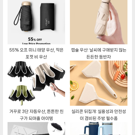
s
P
t
o
:
s
t
:
55% 오프 미니 태양 우산, 작은
캡슐 우산: 날씨에 구애받지 않는
포켓 비 우산
든든한 동반자
거꾸로 3단 자동우산, 튼튼한 친
실리콘 뒤집개: 실용성과 안전성
구가 되어줄 아이템
이 겸비된 주방 필수품