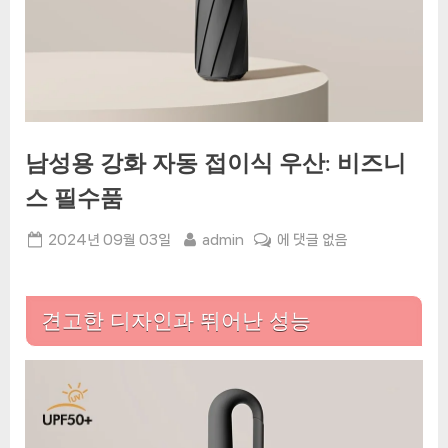
남성용 강화 자동 접이식 우산: 비즈니
스 필수품
Posted
By
남
2024년 09월 03일
admin
에 댓글 없음
on
성
용
강
견고한 디자인과 뛰어난 성능
화
자
동
접
이
식