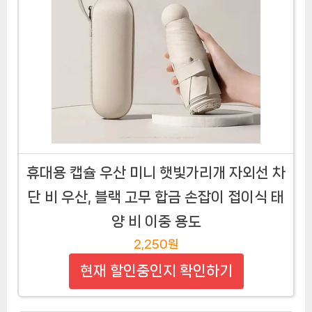
휴대용 캡슐 우산 미니 햇빛가리개 자외선 차
단 비 우산, 블랙 고무 합금 손잡이 접이식 태
양 비 이중 용도
2,250원
현재 할인중인지 확인하기