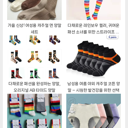
:
s
t
:
가을 신상! 여성용 캐주얼 면 양말
다채로운 레인보우 컬러, 귀여운
세트
패션 소녀를 위한 스트라이프 양
말!
다채로운 패션을 완성하는 양말,
남성용 여름 야외 캐주얼 코튼 양
오리지널 AB 타이드 양말
말 – 시원한 발건강을 위한 선택