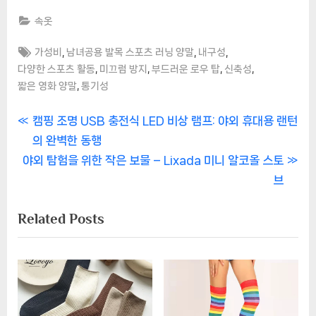
속옷
Tags:
,
,
,
가성비
남녀공용 발목 스포츠 러닝 양말
내구성
,
,
,
,
다양한 스포츠 활동
미끄럼 방지
부드러운 로우 탑
신축성
,
짧은 영화 양말
통기성
글
P
캠핑 조명 USB 충전식 LED 비상 램프: 야외 휴대용 랜턴
r
의 완벽한 동행
탐
N
e
야외 탐험을 위한 작은 보물 – Lixada 미니 알코올 스토
색
e
v
브
x
i
Related Posts
t
o
P
u
o
s
s
P
t
o