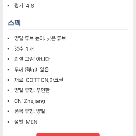
츠
평가:
4.8
러
닝
스펙
양
말:
양말 튜브 높이:
낮은 튜브
편
안
갯수:
1 개
한
외설 그림:
아니다
착
용
두께 (碌m):
얇은
감
재료:
COTTON,아크릴
과
신
양말 유형:
우연한
축
CN:
Zhejiang
성
으
품목 유형:
양말
로
성별:
MEN
다
양
한