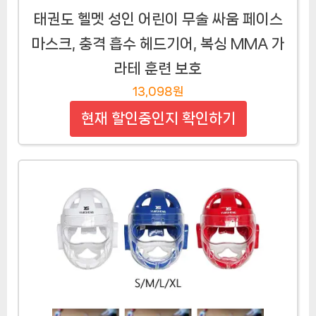
태권도 헬멧 성인 어린이 무술 싸움 페이스
마스크, 충격 흡수 헤드기어, 복싱 MMA 가
라테 훈련 보호
13,098원
현재 할인중인지 확인하기