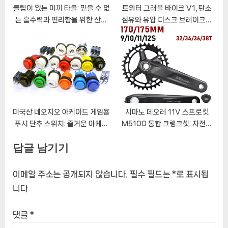
클립이 있는 미끼 타올: 믿을 수 없
트위터 그래블 바이크 V1, 탄소
는 흡수력과 편리함을 위한 산호
섬유와 유압 디스크 브레이크가
양털 타올
장착된 고성능 하이브리드 자전거
미국산 네오지오 아케이드 게임용
시마노 데오레 11V 스프로킷
푸시 단추 스위치: 즐거운 아케이
M5100 통합 크랭크셋: 자전거
드 경험을 만끽하세요
성능 향상의 열쇠
답글 남기기
이메일 주소는 공개되지 않습니다.
필수 필드는
*
로 표시됩
니다
댓글
*