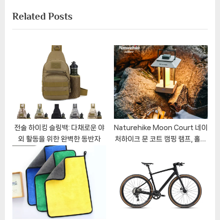
x
i
Related Posts
t
o
P
u
o
s
s
P
t
o
:
s
t
:
전술 하이킹 슬링백: 다채로운 야
Naturehike Moon Court 네이
외 활동을 위한 완벽한 동반자
처하이크 문 코트 캠핑 램프, 홀로
캠핑의 스타