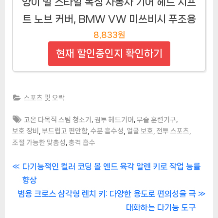
양이 발 스타일 복싱 자동차 기어 헤드 시프
트 노브 커버, BMW VW 미쓰비시 푸조용
8,833원
현재 할인중인지 확인하기
스포츠 및 오락
Tags:
,
,
,
고온 다목적 스팀 청소기
권투 헤드기어
무술 훈련기구
,
,
,
,
,
보호 장비
부드럽고 편안함
수분 흡수성
얼굴 보호
전투 스포츠
,
조절 가능한 맞춤성
충격 흡수
글
P
다기능적인 컬러 코딩 볼 엔드 육각 알렌 키로 작업 능률
r
향상
탐
N
e
범용 크로스 삼각형 렌치 키: 다양한 용도로 편의성을 극
색
e
v
대화하는 다기능 도구