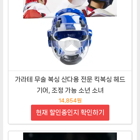
가라테 무술 복싱 산다용 전문 킥복싱 헤드
기어, 조정 가능 소년 소녀
14,854원
현재 할인중인지 확인하기