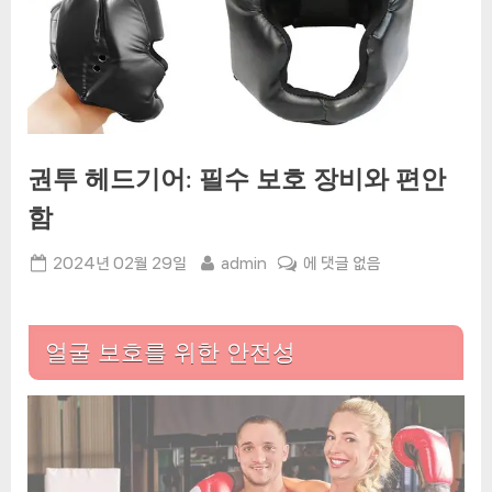
권투 헤드기어: 필수 보호 장비와 편안
함
Posted
By
권
2024년 02월 29일
admin
에 댓글 없음
on
투
헤
드
얼굴 보호를 위한 안전성
기
어:
필
수
보
호