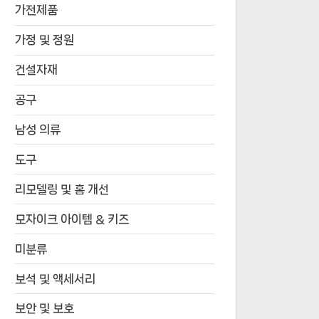
가전제품
가정 및 정원
건설자재
공구
남성 의류
도구
리모델링 및 홈 개선
모자이크 아이템 & 키즈
미분류
보석 및 액세서리
보안 및 보호