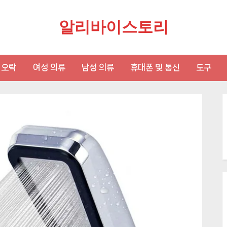
알리바이스토리
 오락
여성 의류
남성 의류
휴대폰 및 통신
도구