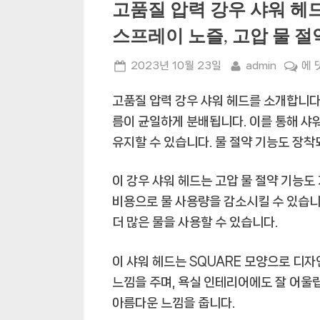
고품질 압력 강우 샤워 헤드,
스프레이 노즐, 고압 물 절
Posted
By
고
2023년 10월 23일
admin
에 
on
품
고품질 압력 강우 샤워 헤드를 소개합니다!
질
압
름이 균일하게 분배됩니다. 이를 통해 샤
력
유지할 수 있습니다. 물 절약 기능도 장착
강
우
이 강우 샤워 헤드는 고압 물 절약 기능
샤
비용으로 물 사용량을 감소시킬 수 있습니
워
더 많은 물을 사용할 수 있습니다.
헤
드,
이 샤워 헤드는 SQUARE 모양으로 디
30
홀
느낌을 주며, 욕실 인테리어에도 잘 어울
샤
아름다운 느낌을 줍니다.
워